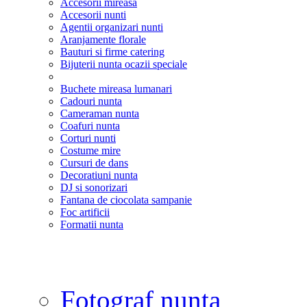
Accesorii mireasa
Accesorii nunti
Agentii organizari nunti
Aranjamente florale
Bauturi si firme catering
Bijuterii nunta ocazii speciale
Buchete mireasa lumanari
Cadouri nunta
Cameraman nunta
Coafuri nunta
Corturi nunti
Costume mire
Cursuri de dans
Decoratiuni nunta
DJ si sonorizari
Fantana de ciocolata sampanie
Foc artificii
Formatii nunta
Fotograf nunta