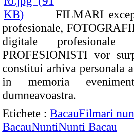
FILMARI excepti
profesionale,
FOTOGRAFII ar
digitale profesional
PROFESIONISTI vor surp
constitui arhiva personala a 
in memoria eveniment
dumneavoastra.
Etichete :
Bacau
Filmari nun
Bacau
Nunti
Nunti Bacau