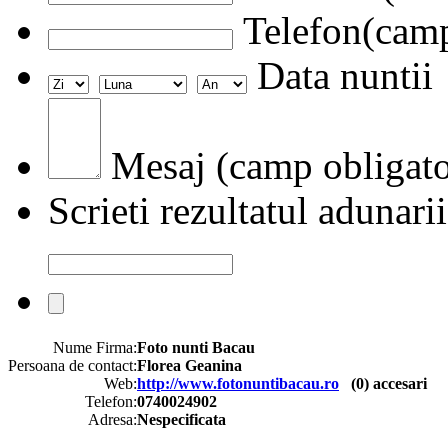
Telefon(camp
Data nuntii
Mesaj (camp obligato
Scrieti rezultatul adunarii
Nume Firma:
Foto nunti Bacau
Persoana de contact:
Florea Geanina
Web:
http://www.fotonuntibacau.ro
(
0
) accesari
Telefon:
0740024902
Adresa:
Nespecificata