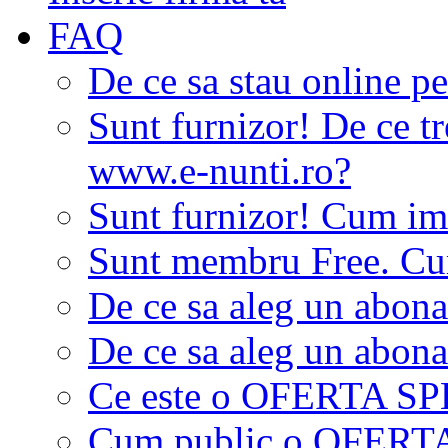
FAQ
De ce sa stau online p
Sunt furnizor! De ce tr
www.e-nunti.ro?
Sunt furnizor! Cum imi
Sunt membru Free. Cum
De ce sa aleg un abon
De ce sa aleg un abon
Ce este o OFERTA S
Cum public o OFER