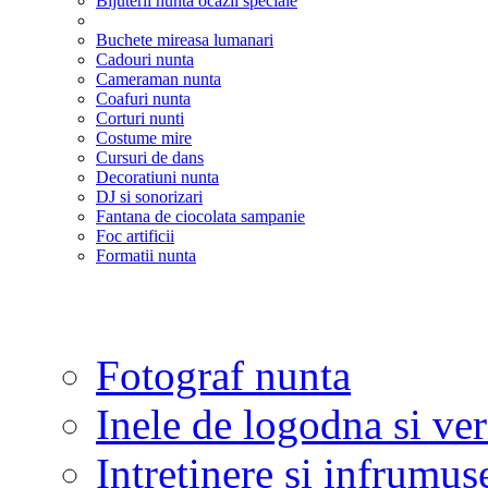
Bijuterii nunta ocazii speciale
Buchete mireasa lumanari
Cadouri nunta
Cameraman nunta
Coafuri nunta
Corturi nunti
Costume mire
Cursuri de dans
Decoratiuni nunta
DJ si sonorizari
Fantana de ciocolata sampanie
Foc artificii
Formatii nunta
Fotograf nunta
Inele de logodna si ve
Intretinere si infrumus