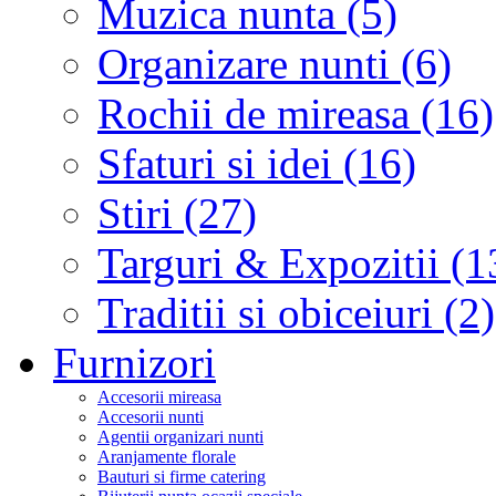
Muzica nunta (5)
Organizare nunti (6)
Rochii de mireasa (16)
Sfaturi si idei (16)
Stiri (27)
Targuri & Expozitii (1
Traditii si obiceiuri (2)
Furnizori
Accesorii mireasa
Accesorii nunti
Agentii organizari nunti
Aranjamente florale
Bauturi si firme catering