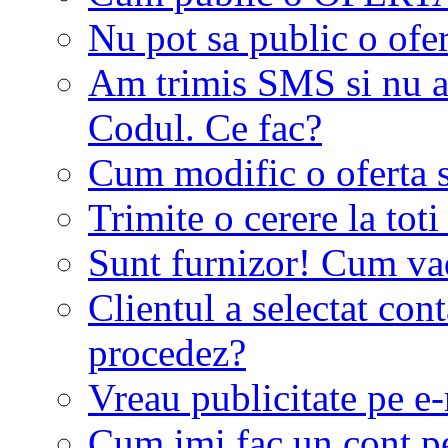
Nu pot sa public o ofer
Am trimis SMS si nu a
Codul. Ce fac?
Cum modific o oferta 
Trimite o cerere la tot
Sunt furnizor! Cum vad 
Clientul a selectat co
procedez?
Vreau publicitate pe e-
Cum imi fac un cont p