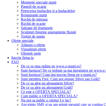
Momente speciale nunti
Pantofi de ocazie
Petrecerea burlacilor si a burlacitelor
Restaurante nunti
Rochii de mireasa
Rochii de ocazie
Saloane de frumusete
Sculpturi figurine aranjamente florale
Torturi de nunta
Oferte speciale
Adauga o oferta
Vizualizati oferte
Ofertele mele
Inscrie firma ta
FAQ
De ce sa stau online pe www.e-nunti.ro?
Sunt furnizor! De ce trebuie sa ma inregistrez pe www.e-
Sunt furnizor! Cum imi inscriu firma pe e-nunti.ro?
Sunt membru Free. Cum pot ajunge Silver sau Gold?
De ce sa aleg un abonament Silver?
De ce sa aleg un abonament Gold?
Ce este o OFERTA SPECIALA?
Cum public o OFERTA SPECIALA?
Nu pot sa public o oferta! Ce fac?
Am trimis SMS si nu am primit mesajul care sa contina C