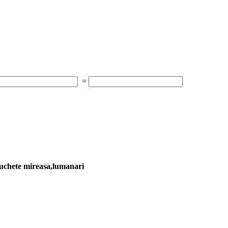
=
chete mireasa,lumanari