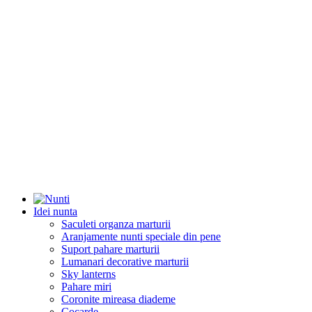
Idei nunta
Saculeti organza marturii
Aranjamente nunti speciale din pene
Suport pahare marturii
Lumanari decorative marturii
Sky lanterns
Pahare miri
Coronite mireasa diademe
Cocarde