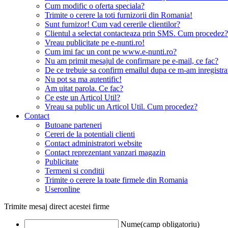
Cum modific o oferta speciala?
Trimite o cerere la toti furnizorii din Romania!
Sunt furnizor! Cum vad cererile clientilor?
Clientul a selectat contacteaza prin SMS. Cum procedez?
Vreau publicitate pe e-nunti.ro!
Cum imi fac un cont pe www.e-nunti.ro?
Nu am primit mesajul de confirmare pe e-mail, ce fac?
De ce trebuie sa confirm emailul dupa ce m-am inregistra
Nu pot sa ma autentific!
Am uitat parola. Ce fac?
Ce este un Articol Util?
Vreau sa public un Articol Util. Cum procedez?
Contact
Butoane parteneri
Cereri de la potentiali clienti
Contact administratori website
Contact reprezentant vanzari magazin
Publicitate
Termeni si conditii
Trimite o cerere la toate firmele din Romania
Useronline
Trimite mesaj direct acestei firme
Nume(camp obligatoriu)