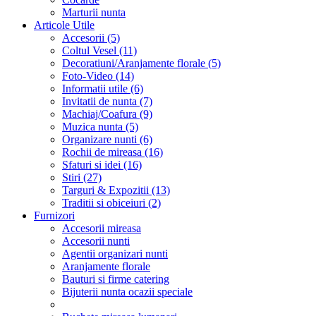
Marturii nunta
Articole Utile
Accesorii (5)
Coltul Vesel (11)
Decoratiuni/Aranjamente florale (5)
Foto-Video (14)
Informatii utile (6)
Invitatii de nunta (7)
Machiaj/Coafura (9)
Muzica nunta (5)
Organizare nunti (6)
Rochii de mireasa (16)
Sfaturi si idei (16)
Stiri (27)
Targuri & Expozitii (13)
Traditii si obiceiuri (2)
Furnizori
Accesorii mireasa
Accesorii nunti
Agentii organizari nunti
Aranjamente florale
Bauturi si firme catering
Bijuterii nunta ocazii speciale