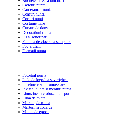
Buchete mireasa lumanari
Cadouri nunta
Cameraman nunta
Coafuri nunta
Corturi nunti
Costume mire
Cursuri de dans
Decoratiuni nunta
DJ si sonorizari
Fantana de ciocolata sampanie
Foc artificii
Formatii nunta
Fotograf nunta
Inele de logodna si verighete
Intretinere si infrumusetare
Invitatii nunta si meniuri nunta
Limuzine microbuze transport nunti
Luna de miere
Machiaj de nunta
Marturii si cocarde
Masini de epoca