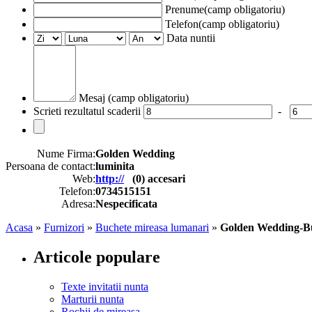
Prenume(camp obligatoriu)
Telefon(camp obligatoriu)
Data nuntii
Mesaj (camp obligatoriu)
Scrieti rezultatul scaderii
-
Nume Firma:
Golden Wedding
Persoana de contact:
luminita
Web:
http://
(
0
) accesari
Telefon:
0734515151
Adresa:
Nespecificata
Acasa
»
Furnizori
»
Buchete mireasa lumanari
»
Golden Wedding-Bu
Articole populare
Texte invitatii nunta
Marturii nunta
Rochii de mireasa