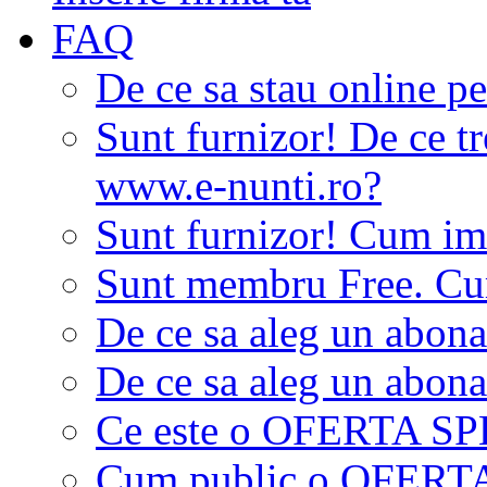
FAQ
De ce sa stau online p
Sunt furnizor! De ce tr
www.e-nunti.ro?
Sunt furnizor! Cum imi
Sunt membru Free. Cum
De ce sa aleg un abon
De ce sa aleg un abon
Ce este o OFERTA S
Cum public o OFER