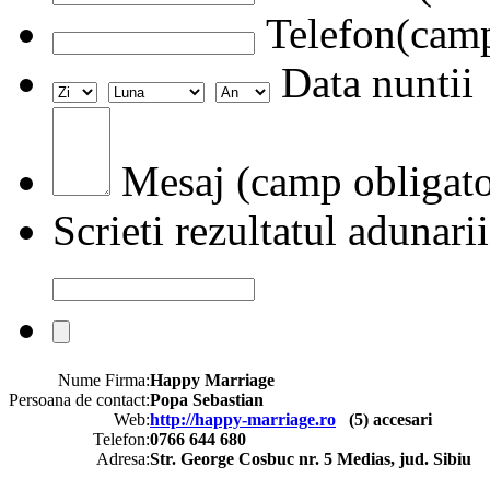
Telefon(camp
Data nuntii
Mesaj (camp obligato
Scrieti rezultatul adunarii
Nume Firma:
Happy Marriage
Persoana de contact:
Popa Sebastian
Web:
http://happy-marriage.ro
(
5
) accesari
Telefon:
0766 644 680
Adresa:
Str. George Cosbuc nr. 5 Medias, jud. Sibiu