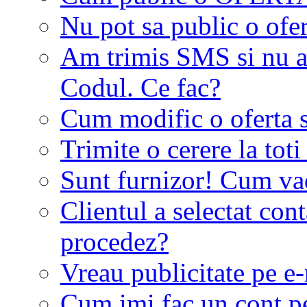
Nu pot sa public o ofer
Am trimis SMS si nu a
Codul. Ce fac?
Cum modific o oferta 
Trimite o cerere la tot
Sunt furnizor! Cum vad 
Clientul a selectat co
procedez?
Vreau publicitate pe e-
Cum imi fac un cont p