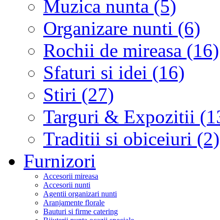
Muzica nunta (5)
Organizare nunti (6)
Rochii de mireasa (16)
Sfaturi si idei (16)
Stiri (27)
Targuri & Expozitii (1
Traditii si obiceiuri (2)
Furnizori
Accesorii mireasa
Accesorii nunti
Agentii organizari nunti
Aranjamente florale
Bauturi si firme catering