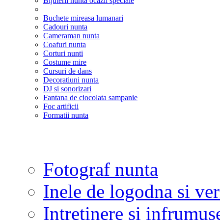
Bijuterii nunta ocazii speciale
Buchete mireasa lumanari
Cadouri nunta
Cameraman nunta
Coafuri nunta
Corturi nunti
Costume mire
Cursuri de dans
Decoratiuni nunta
DJ si sonorizari
Fantana de ciocolata sampanie
Foc artificii
Formatii nunta
Fotograf nunta
Inele de logodna si ve
Intretinere si infrumus