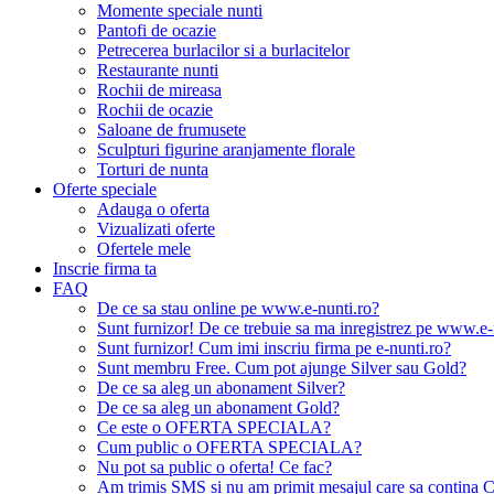
Momente speciale nunti
Pantofi de ocazie
Petrecerea burlacilor si a burlacitelor
Restaurante nunti
Rochii de mireasa
Rochii de ocazie
Saloane de frumusete
Sculpturi figurine aranjamente florale
Torturi de nunta
Oferte speciale
Adauga o oferta
Vizualizati oferte
Ofertele mele
Inscrie firma ta
FAQ
De ce sa stau online pe www.e-nunti.ro?
Sunt furnizor! De ce trebuie sa ma inregistrez pe www.e-
Sunt furnizor! Cum imi inscriu firma pe e-nunti.ro?
Sunt membru Free. Cum pot ajunge Silver sau Gold?
De ce sa aleg un abonament Silver?
De ce sa aleg un abonament Gold?
Ce este o OFERTA SPECIALA?
Cum public o OFERTA SPECIALA?
Nu pot sa public o oferta! Ce fac?
Am trimis SMS si nu am primit mesajul care sa contina C