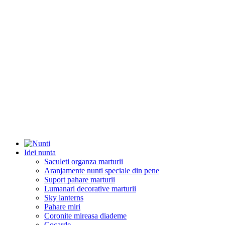
Idei nunta
Saculeti organza marturii
Aranjamente nunti speciale din pene
Suport pahare marturii
Lumanari decorative marturii
Sky lanterns
Pahare miri
Coronite mireasa diademe
Cocarde