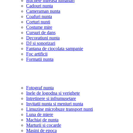
Buchete mireasa lumanari
Cadouri nunta
Cameraman nunta
Coafuri nunta
Corturi nunti
Costume mire
Cursuri de dans
Decoratiuni nunta
DJ si sonorizari
Fantana de ciocolata sampanie
Foc artificii
Formatii nunta
Fotograf nunta
Inele de logodna si verighete
Intretinere si infrumusetare
Invitatii nunta si meniuri nunta
Limuzine microbuze transport nunti
Luna de miere
Machiaj de nunta
Marturii si cocarde
Masini de epoca