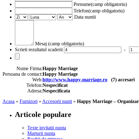
Prenume(camp obligatoriu)
Telefon(camp obligatoriu)
Data nuntii
Mesaj (camp obligatoriu)
Scrieti rezultatul scaderii
-
Nume Firma:
Happy Marriage
Persoana de contact:
Happy Marriage
Web:
http://www.happy-marriage.ro
(
7
) accesari
Telefon:
Nespecificat
Adresa:
Nespecificata
Acasa
»
Furnizori
»
Accesorii nunti
»
Happy Marriage – Organizar
Articole populare
Texte invitatii nunta
Marturii nunta
Rochii de mireasa