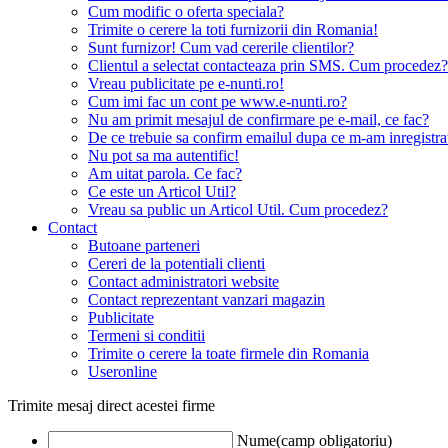
Cum modific o oferta speciala?
Trimite o cerere la toti furnizorii din Romania!
Sunt furnizor! Cum vad cererile clientilor?
Clientul a selectat contacteaza prin SMS. Cum procedez?
Vreau publicitate pe e-nunti.ro!
Cum imi fac un cont pe www.e-nunti.ro?
Nu am primit mesajul de confirmare pe e-mail, ce fac?
De ce trebuie sa confirm emailul dupa ce m-am inregistra
Nu pot sa ma autentific!
Am uitat parola. Ce fac?
Ce este un Articol Util?
Vreau sa public un Articol Util. Cum procedez?
Contact
Butoane parteneri
Cereri de la potentiali clienti
Contact administratori website
Contact reprezentant vanzari magazin
Publicitate
Termeni si conditii
Trimite o cerere la toate firmele din Romania
Useronline
Trimite mesaj direct acestei firme
Nume(camp obligatoriu)