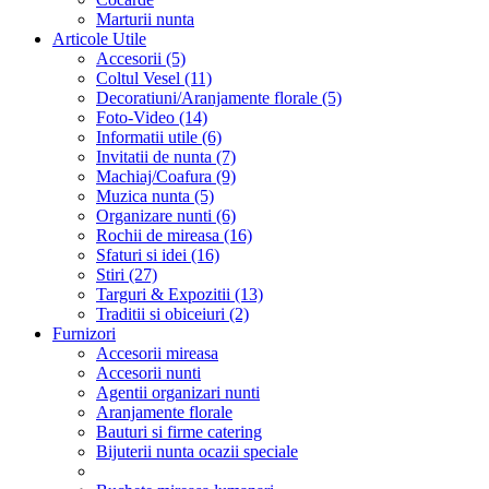
Marturii nunta
Articole Utile
Accesorii (5)
Coltul Vesel (11)
Decoratiuni/Aranjamente florale (5)
Foto-Video (14)
Informatii utile (6)
Invitatii de nunta (7)
Machiaj/Coafura (9)
Muzica nunta (5)
Organizare nunti (6)
Rochii de mireasa (16)
Sfaturi si idei (16)
Stiri (27)
Targuri & Expozitii (13)
Traditii si obiceiuri (2)
Furnizori
Accesorii mireasa
Accesorii nunti
Agentii organizari nunti
Aranjamente florale
Bauturi si firme catering
Bijuterii nunta ocazii speciale