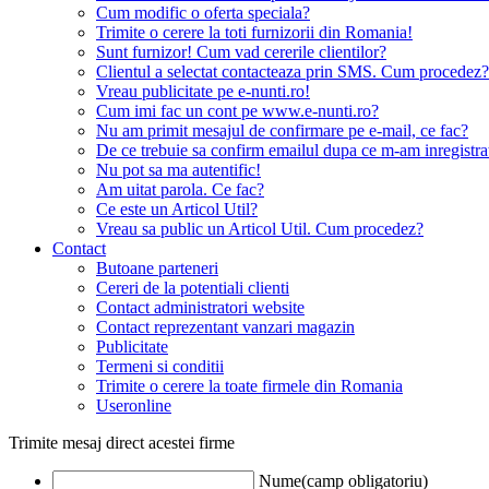
Cum modific o oferta speciala?
Trimite o cerere la toti furnizorii din Romania!
Sunt furnizor! Cum vad cererile clientilor?
Clientul a selectat contacteaza prin SMS. Cum procedez?
Vreau publicitate pe e-nunti.ro!
Cum imi fac un cont pe www.e-nunti.ro?
Nu am primit mesajul de confirmare pe e-mail, ce fac?
De ce trebuie sa confirm emailul dupa ce m-am inregistra
Nu pot sa ma autentific!
Am uitat parola. Ce fac?
Ce este un Articol Util?
Vreau sa public un Articol Util. Cum procedez?
Contact
Butoane parteneri
Cereri de la potentiali clienti
Contact administratori website
Contact reprezentant vanzari magazin
Publicitate
Termeni si conditii
Trimite o cerere la toate firmele din Romania
Useronline
Trimite mesaj direct acestei firme
Nume(camp obligatoriu)