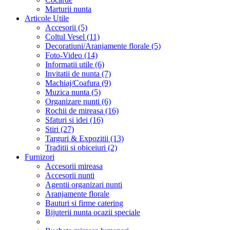
Marturii nunta
Articole Utile
Accesorii (5)
Coltul Vesel (11)
Decoratiuni/Aranjamente florale (5)
Foto-Video (14)
Informatii utile (6)
Invitatii de nunta (7)
Machiaj/Coafura (9)
Muzica nunta (5)
Organizare nunti (6)
Rochii de mireasa (16)
Sfaturi si idei (16)
Stiri (27)
Targuri & Expozitii (13)
Traditii si obiceiuri (2)
Furnizori
Accesorii mireasa
Accesorii nunti
Agentii organizari nunti
Aranjamente florale
Bauturi si firme catering
Bijuterii nunta ocazii speciale