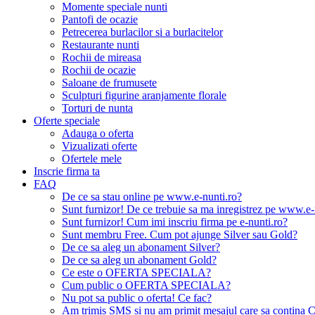
Momente speciale nunti
Pantofi de ocazie
Petrecerea burlacilor si a burlacitelor
Restaurante nunti
Rochii de mireasa
Rochii de ocazie
Saloane de frumusete
Sculpturi figurine aranjamente florale
Torturi de nunta
Oferte speciale
Adauga o oferta
Vizualizati oferte
Ofertele mele
Inscrie firma ta
FAQ
De ce sa stau online pe www.e-nunti.ro?
Sunt furnizor! De ce trebuie sa ma inregistrez pe www.e-
Sunt furnizor! Cum imi inscriu firma pe e-nunti.ro?
Sunt membru Free. Cum pot ajunge Silver sau Gold?
De ce sa aleg un abonament Silver?
De ce sa aleg un abonament Gold?
Ce este o OFERTA SPECIALA?
Cum public o OFERTA SPECIALA?
Nu pot sa public o oferta! Ce fac?
Am trimis SMS si nu am primit mesajul care sa contina C