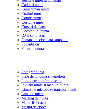
Buchete mireasa lumanari
Cadouri nunta
Cameraman nunta
Coafuri nunta
Corturi nunti
Costume mire
Cursuri de dans
Decoratiuni nunta
DJ si sonorizari
Fantana de ciocolata sampanie
Foc artificii
Formatii nunta
Fotograf nunta
Inele de logodna si verighete
Intretinere si infrumusetare
Invitatii nunta si meniuri nunta
Limuzine microbuze transport nunti
Luna de miere
Machiaj de nunta
Marturii si cocarde
Masini de epoca