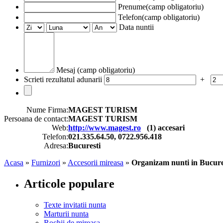
Prenume(camp obligatoriu)
Telefon(camp obligatoriu)
Data nuntii
Mesaj (camp obligatoriu)
Scrieti rezultatul adunarii
+
Nume Firma:
MAGEST TURISM
Persoana de contact:
MAGEST TURISM
Web:
http://www.magest.ro
(
1
) accesari
Telefon:
021.335.64.50, 0722.956.418
Adresa:
Bucuresti
Acasa
»
Furnizori
»
Accesorii mireasa
»
Organizam nunti in Bucurest
Articole populare
Texte invitatii nunta
Marturii nunta
Rochii de mireasa