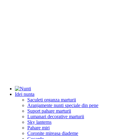
Idei nunta
Saculeti organza marturii
Aranjamente nunti speciale din pene
Suport pahare marturii
Lumanari decorative marturii
Sky lanterns
Pahare miri
Coronite mireasa diademe
Cocarde