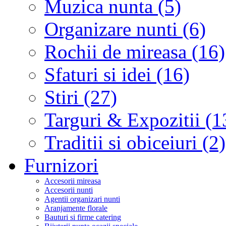
Muzica nunta (5)
Organizare nunti (6)
Rochii de mireasa (16)
Sfaturi si idei (16)
Stiri (27)
Targuri & Expozitii (1
Traditii si obiceiuri (2)
Furnizori
Accesorii mireasa
Accesorii nunti
Agentii organizari nunti
Aranjamente florale
Bauturi si firme catering