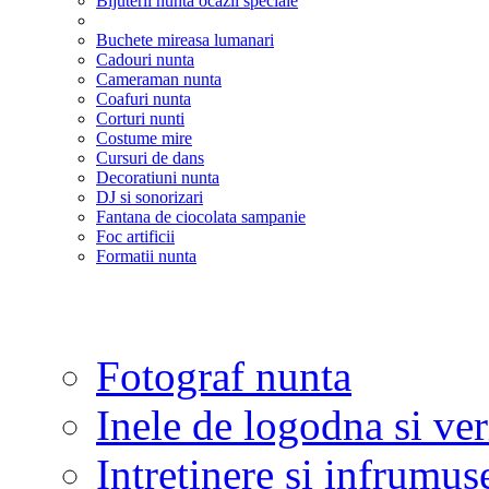
Bijuterii nunta ocazii speciale
Buchete mireasa lumanari
Cadouri nunta
Cameraman nunta
Coafuri nunta
Corturi nunti
Costume mire
Cursuri de dans
Decoratiuni nunta
DJ si sonorizari
Fantana de ciocolata sampanie
Foc artificii
Formatii nunta
Fotograf nunta
Inele de logodna si ve
Intretinere si infrumus