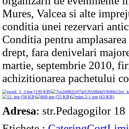
organizarii de evenimente in
Mures, Valcea si alte imprej
conditia unei rezervari antic
Conditia pentru amplasarea c
drept, fara denivelari major
martie, septembrie 2010, fi
achizitionarea pachetului c
Adresa
: str.Pedagogilor 18
Etichete :
Catering
Cort
Limi