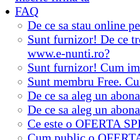
FAQ
De ce sa stau online p
Sunt furnizor! De ce tr
www.e-nunti.ro?
Sunt furnizor! Cum imi
Sunt membru Free. Cum
De ce sa aleg un abon
De ce sa aleg un abon
Ce este o OFERTA S
Cum public o OFER