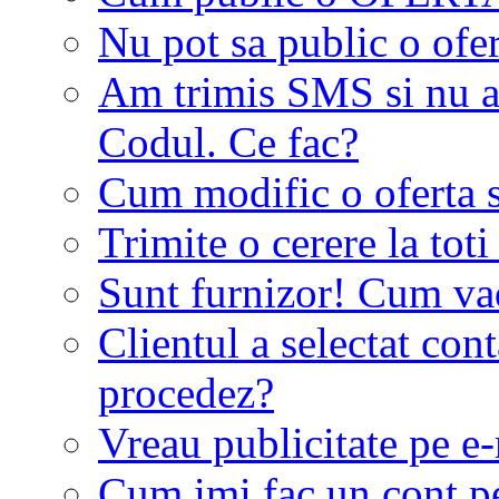
Nu pot sa public o ofer
Am trimis SMS si nu a
Codul. Ce fac?
Cum modific o oferta 
Trimite o cerere la tot
Sunt furnizor! Cum vad 
Clientul a selectat co
procedez?
Vreau publicitate pe e-
Cum imi fac un cont p