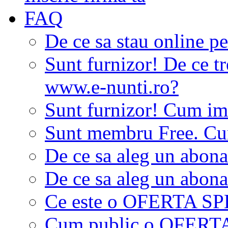
FAQ
De ce sa stau online p
Sunt furnizor! De ce tr
www.e-nunti.ro?
Sunt furnizor! Cum imi
Sunt membru Free. Cum
De ce sa aleg un abon
De ce sa aleg un abon
Ce este o OFERTA S
Cum public o OFER