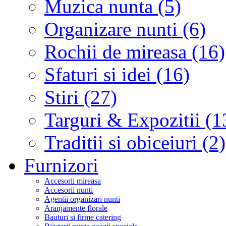
Muzica nunta (5)
Organizare nunti (6)
Rochii de mireasa (16)
Sfaturi si idei (16)
Stiri (27)
Targuri & Expozitii (1
Traditii si obiceiuri (2)
Furnizori
Accesorii mireasa
Accesorii nunti
Agentii organizari nunti
Aranjamente florale
Bauturi si firme catering