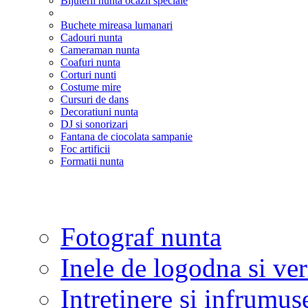
Bijuterii nunta ocazii speciale
Buchete mireasa lumanari
Cadouri nunta
Cameraman nunta
Coafuri nunta
Corturi nunti
Costume mire
Cursuri de dans
Decoratiuni nunta
DJ si sonorizari
Fantana de ciocolata sampanie
Foc artificii
Formatii nunta
Fotograf nunta
Inele de logodna si ve
Intretinere si infrumus