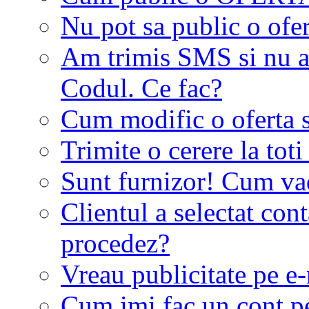
Nu pot sa public o ofer
Am trimis SMS si nu a
Codul. Ce fac?
Cum modific o oferta 
Trimite o cerere la tot
Sunt furnizor! Cum vad 
Clientul a selectat co
procedez?
Vreau publicitate pe e-
Cum imi fac un cont p