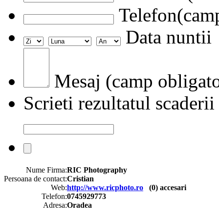
Telefon(camp
Data nuntii
Mesaj (camp obligato
Scrieti rezultatul scaderii
Nume Firma:
RIC Photography
Persoana de contact:
Cristian
Web:
http://www.ricphoto.ro
(
0
) accesari
Telefon:
0745929773
Adresa:
Oradea