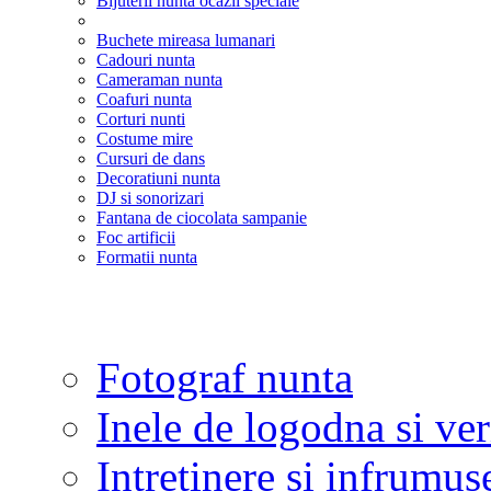
Bijuterii nunta ocazii speciale
Buchete mireasa lumanari
Cadouri nunta
Cameraman nunta
Coafuri nunta
Corturi nunti
Costume mire
Cursuri de dans
Decoratiuni nunta
DJ si sonorizari
Fantana de ciocolata sampanie
Foc artificii
Formatii nunta
Fotograf nunta
Inele de logodna si ve
Intretinere si infrumus