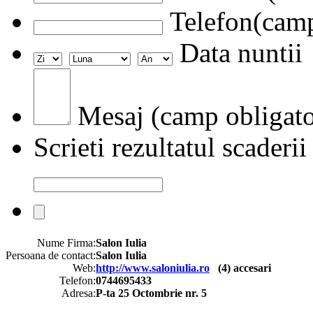
Telefon(camp
Data nuntii
Mesaj (camp obligato
Scrieti rezultatul scaderii
Nume Firma:
Salon Iulia
Persoana de contact:
Salon Iulia
Web:
http://www.saloniulia.ro
(
4
) accesari
Telefon:
0744695433
Adresa:
P-ta 25 Octombrie nr. 5