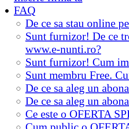
FAQ
De ce sa stau online p
Sunt furnizor! De ce tr
www.e-nunti.ro?
Sunt furnizor! Cum imi
Sunt membru Free. Cum
De ce sa aleg un abon
De ce sa aleg un abon
Ce este o OFERTA S
Cum public o OFER