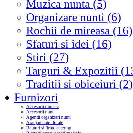
Muzica nunta (5)
Organizare nunti (6)
Rochii de mireasa (16)
Sfaturi si idei (16)
Stiri (27)
Targuri & Expozitii (1
Traditii si obiceiuri (2)
Furnizori
Accesorii mireasa
Accesorii nunti
Agentii organizari nunti
Aranjamente florale
Bauturi si firme catering