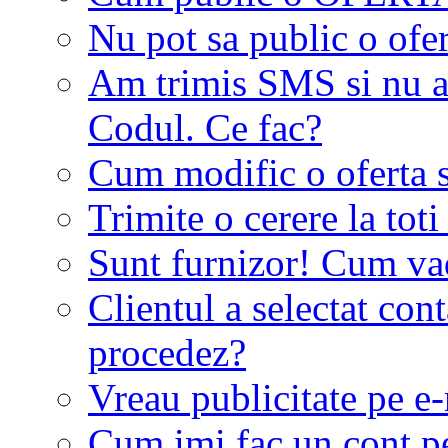
Nu pot sa public o ofer
Am trimis SMS si nu a
Codul. Ce fac?
Cum modific o oferta 
Trimite o cerere la tot
Sunt furnizor! Cum vad 
Clientul a selectat co
procedez?
Vreau publicitate pe e-
Cum imi fac un cont p