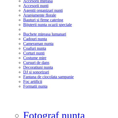
Accesorii mireasa
Accesorii nunti
Agentii organizari nunti
Aranjamente florale
Bauturi si firme catering
Bijuterii nunta ocazii speciale
Buchete mireasa lumanari
Cadouri nunta
Cameraman nunta
Coafuri nunta
Corturi nunti
Costume mire
Cursuri de dans
Decoratiuni nunta
DJ si sonorizari
Fantana de ciocolata sampanie
Foc artificii
Formatii nunta
Fotograf nunta