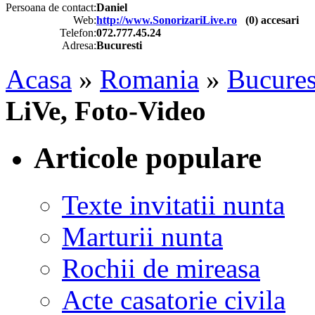
Persoana de contact:
Daniel
Web:
http://www.SonorizariLive.ro
(
0
) accesari
Telefon:
072.777.45.24
Adresa:
Bucuresti
Acasa
»
Romania
»
Bucures
LiVe, Foto-Video
Articole populare
Texte invitatii nunta
Marturii nunta
Rochii de mireasa
Acte casatorie civila