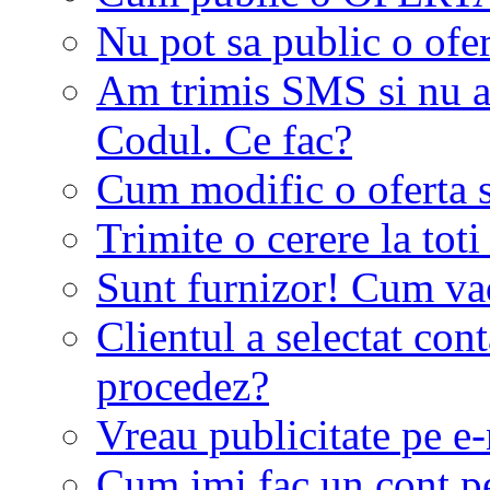
Nu pot sa public o ofer
Am trimis SMS si nu a
Codul. Ce fac?
Cum modific o oferta 
Trimite o cerere la tot
Sunt furnizor! Cum vad 
Clientul a selectat co
procedez?
Vreau publicitate pe e-
Cum imi fac un cont p