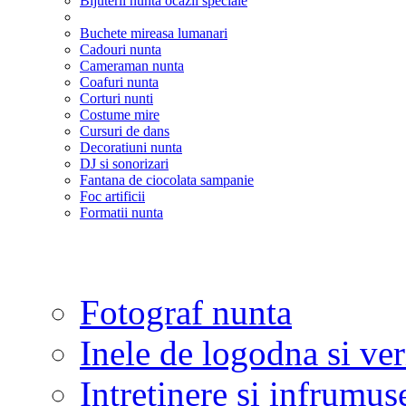
Bijuterii nunta ocazii speciale
Buchete mireasa lumanari
Cadouri nunta
Cameraman nunta
Coafuri nunta
Corturi nunti
Costume mire
Cursuri de dans
Decoratiuni nunta
DJ si sonorizari
Fantana de ciocolata sampanie
Foc artificii
Formatii nunta
Fotograf nunta
Inele de logodna si ve
Intretinere si infrumus