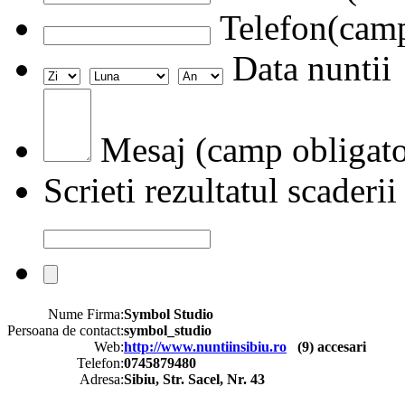
Telefon(camp
Data nuntii
Mesaj (camp obligato
Scrieti rezultatul scaderii
Nume Firma:
Symbol Studio
Persoana de contact:
symbol_studio
Web:
http://www.nuntiinsibiu.ro
(
9
) accesari
Telefon:
0745879480
Adresa:
Sibiu, Str. Sacel, Nr. 43