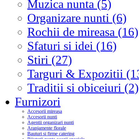
Muzica nunta (5)
Organizare nunti (6)
Rochii de mireasa (16)
Sfaturi si idei (16)
Stiri (27)
Targuri & Expozitii (1
Traditii si obiceiuri (2)
Furnizori
Accesorii mireasa
Accesorii nunti
Agentii organizari nunti
Aranjamente florale
Bauturi si firme catering