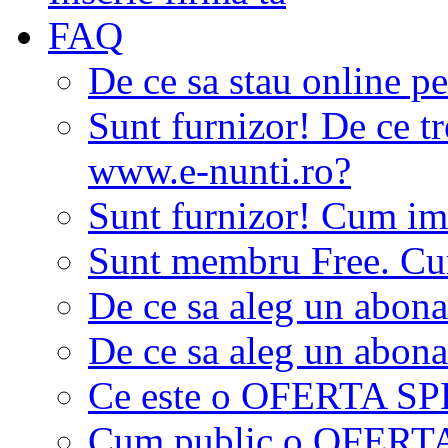
FAQ
De ce sa stau online p
Sunt furnizor! De ce tr
www.e-nunti.ro?
Sunt furnizor! Cum imi
Sunt membru Free. Cum
De ce sa aleg un abon
De ce sa aleg un abon
Ce este o OFERTA S
Cum public o OFER