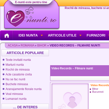
E-nunti este pentru tine
Rochii de mireasa, buchete si aran
IDEI NUNTA
ARTICOLE UTILE
FURNIZORI
ACASA
»
ROMANIA
»
BIHOR
»
VIDEO RECORDS – FILMARE NUNTI
ARTICOLE POPULARE
Texte invitatii nunta
Marturii nunta
Video Records – Filmare nunti
Rochii de mireasa
Acte casatorie civila
Nu se fac nunti
Buchete mireasa
Video Record
Aranajamente florale nunta
Bihor
Bucuresti
Voal mireasa
Lumanari nunta
… DE INTERES