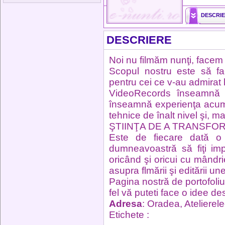
DESCRI
DESCRIERE
Noi nu filmăm nunţi, facem 
Scopul nostru este să fac
pentru cei ce v-au admirat la
VideoRecords înseamnă pr
înseamnă experienţa acumu
tehnice de înalt nivel şi, 
ŞTIINŢA DE A TRANSFOR
Este de fiecare dată o
dumneavoastră să fiţi imp
oricând şi oricui cu mând
asupra flmării şi editării une
Pagina nostră de portofoliu 
fel vă puteti face o idee d
Adresa
: Oradea, Atelierele
Etichete :