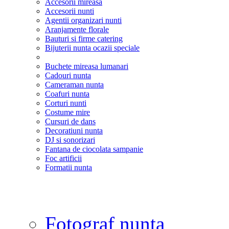
Accesorii mireasa
Accesorii nunti
Agentii organizari nunti
Aranjamente florale
Bauturi si firme catering
Bijuterii nunta ocazii speciale
Buchete mireasa lumanari
Cadouri nunta
Cameraman nunta
Coafuri nunta
Corturi nunti
Costume mire
Cursuri de dans
Decoratiuni nunta
DJ si sonorizari
Fantana de ciocolata sampanie
Foc artificii
Formatii nunta
Fotograf nunta