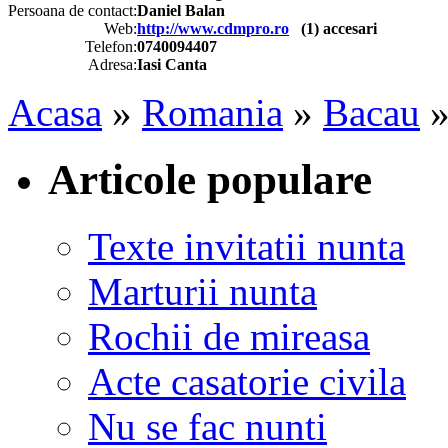
Persoana de contact:
Daniel Balan
Web:
http://www.cdmpro.ro
(
1
) accesari
Telefon:
0740094407
Adresa:
Iasi Canta
Acasa
»
Romania
»
Bacau
Articole populare
Texte invitatii nunta
Marturii nunta
Rochii de mireasa
Acte casatorie civila
Nu se fac nunti