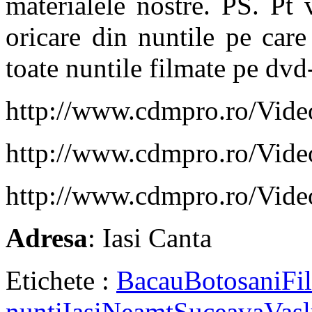
materialele nostre. PS. Pt
oricare din nuntile pe care
toate nuntile filmate pe dvd-
http://www.cdmpro.ro/Vid
http://www.cdmpro.ro/Vid
http://www.cdmpro.ro/Vid
Adresa
: Iasi Canta
Etichete :
Bacau
Botosani
Fi
nunti
Iasi
Neamt
Suceava
Vasl