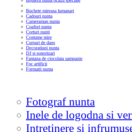
Bijuterii nunta ocazii speciale
Buchete mireasa lumanari
Cadouri nunta
Cameraman nunta
Coafuri nunta
Corturi nunti
Costume mire
Cursuri de dans
Decoratiuni nunta
DJ si sonorizari
Fantana de ciocolata sampanie
Foc artificii
Formatii nunta
Fotograf nunta
Inele de logodna si ve
Intretinere si infrumus