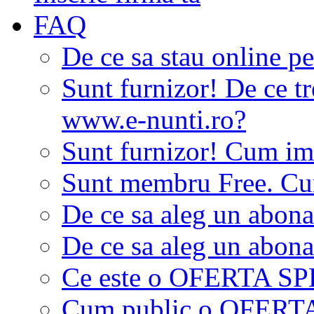
FAQ
De ce sa stau online p
Sunt furnizor! De ce tr
www.e-nunti.ro?
Sunt furnizor! Cum imi
Sunt membru Free. Cum
De ce sa aleg un abon
De ce sa aleg un abon
Ce este o OFERTA S
Cum public o OFER