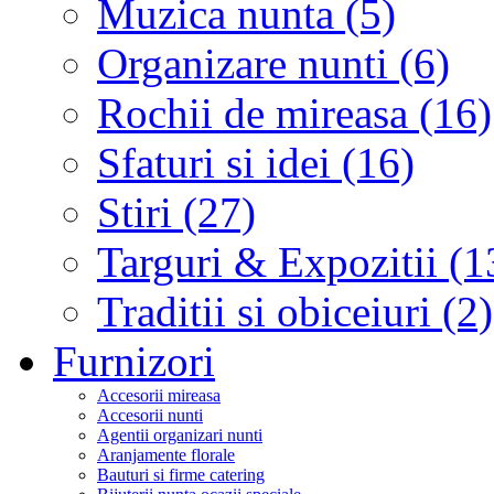
Muzica nunta (5)
Organizare nunti (6)
Rochii de mireasa (16)
Sfaturi si idei (16)
Stiri (27)
Targuri & Expozitii (1
Traditii si obiceiuri (2)
Furnizori
Accesorii mireasa
Accesorii nunti
Agentii organizari nunti
Aranjamente florale
Bauturi si firme catering