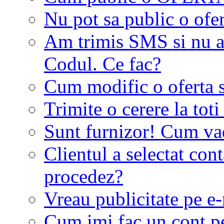
Nu pot sa public o ofer
Am trimis SMS si nu a
Codul. Ce fac?
Cum modific o oferta 
Trimite o cerere la tot
Sunt furnizor! Cum vad 
Clientul a selectat co
procedez?
Vreau publicitate pe e-
Cum imi fac un cont p