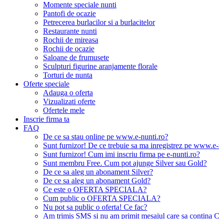
Momente speciale nunti
Pantofi de ocazie
Petrecerea burlacilor si a burlacitelor
Restaurante nunti
Rochii de mireasa
Rochii de ocazie
Saloane de frumusete
Sculpturi figurine aranjamente florale
Torturi de nunta
Oferte speciale
Adauga o oferta
Vizualizati oferte
Ofertele mele
Inscrie firma ta
FAQ
De ce sa stau online pe www.e-nunti.ro?
Sunt furnizor! De ce trebuie sa ma inregistrez pe www.e-
Sunt furnizor! Cum imi inscriu firma pe e-nunti.ro?
Sunt membru Free. Cum pot ajunge Silver sau Gold?
De ce sa aleg un abonament Silver?
De ce sa aleg un abonament Gold?
Ce este o OFERTA SPECIALA?
Cum public o OFERTA SPECIALA?
Nu pot sa public o oferta! Ce fac?
Am trimis SMS si nu am primit mesajul care sa contina C