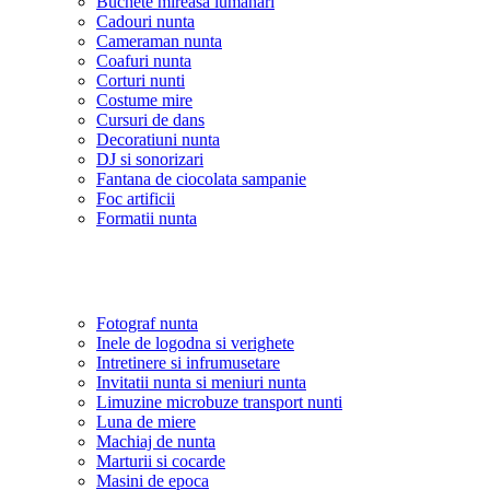
Buchete mireasa lumanari
Cadouri nunta
Cameraman nunta
Coafuri nunta
Corturi nunti
Costume mire
Cursuri de dans
Decoratiuni nunta
DJ si sonorizari
Fantana de ciocolata sampanie
Foc artificii
Formatii nunta
Fotograf nunta
Inele de logodna si verighete
Intretinere si infrumusetare
Invitatii nunta si meniuri nunta
Limuzine microbuze transport nunti
Luna de miere
Machiaj de nunta
Marturii si cocarde
Masini de epoca