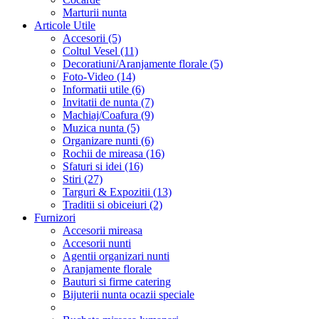
Marturii nunta
Articole Utile
Accesorii (5)
Coltul Vesel (11)
Decoratiuni/Aranjamente florale (5)
Foto-Video (14)
Informatii utile (6)
Invitatii de nunta (7)
Machiaj/Coafura (9)
Muzica nunta (5)
Organizare nunti (6)
Rochii de mireasa (16)
Sfaturi si idei (16)
Stiri (27)
Targuri & Expozitii (13)
Traditii si obiceiuri (2)
Furnizori
Accesorii mireasa
Accesorii nunti
Agentii organizari nunti
Aranjamente florale
Bauturi si firme catering
Bijuterii nunta ocazii speciale