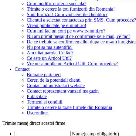
Cum modific o oferta speciala?
Trimite o cerere la toti furnizorii din Romania!
Sunt furnizor! Cum vad cererile clientilor?
Clientul a selectat contacteaza prin SMS. Cum procedez?
Vreau publicitate pe e-nunti.ro!
Cum imi fac un cont pe www.e-nunti.ro?
Nu am primit mesajul de confirmare pe e-mail, ce fac?
De ce trebuie sa confirm emailul dupa ce m-am inregistra
Nu pot sa ma autentific!
Am uitat parola. Ce fac?
Ce este un Articol Util?
Vreau sa public un Articol Util. Cum procedez?
Contact
Butoane parteneri
Cereri de la potentiali clienti
Contact administratori website
Contact reprezentant vanzari magazin
Publicitate
Termeni si conditii
Trimite o cerere la toate firmele din Romania
Useronline
Trimite mesaj direct acestei firme
Nume(camp obligatoriu)