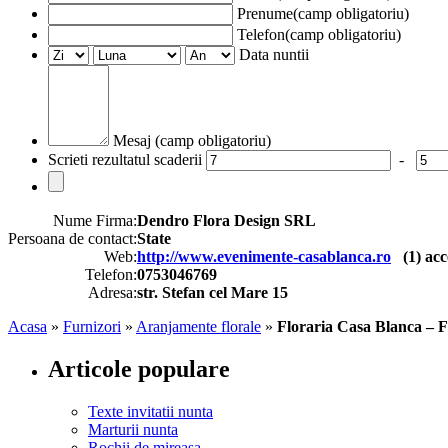
Prenume(camp obligatoriu)
Telefon(camp obligatoriu)
Data nuntii
Mesaj (camp obligatoriu)
Scrieti rezultatul scaderii
-
Nume Firma:
Dendro Flora Design SRL
Persoana de contact:
State
Web:
http://www.evenimente-casablanca.ro
(
1
) acc
Telefon:
0753046769
Adresa:
str. Stefan cel Mare 15
Acasa
»
Furnizori
»
Aranjamente florale
»
Floraria Casa Blanca – F
Articole populare
Texte invitatii nunta
Marturii nunta
Rochii de mireasa