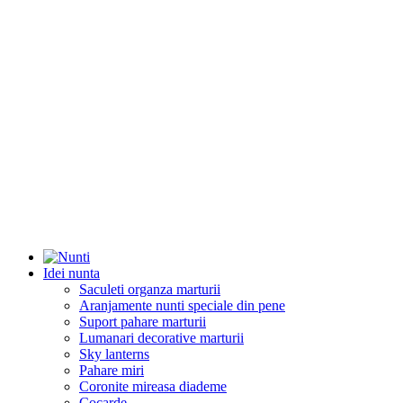
Idei nunta
Saculeti organza marturii
Aranjamente nunti speciale din pene
Suport pahare marturii
Lumanari decorative marturii
Sky lanterns
Pahare miri
Coronite mireasa diademe
Cocarde