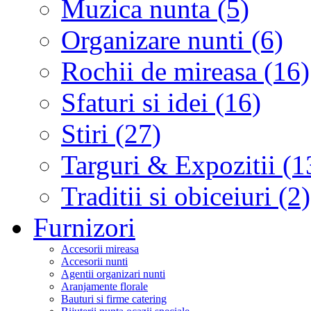
Muzica nunta (5)
Organizare nunti (6)
Rochii de mireasa (16)
Sfaturi si idei (16)
Stiri (27)
Targuri & Expozitii (1
Traditii si obiceiuri (2)
Furnizori
Accesorii mireasa
Accesorii nunti
Agentii organizari nunti
Aranjamente florale
Bauturi si firme catering