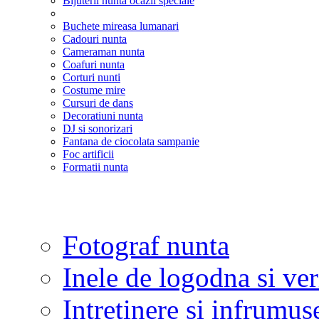
Bijuterii nunta ocazii speciale
Buchete mireasa lumanari
Cadouri nunta
Cameraman nunta
Coafuri nunta
Corturi nunti
Costume mire
Cursuri de dans
Decoratiuni nunta
DJ si sonorizari
Fantana de ciocolata sampanie
Foc artificii
Formatii nunta
Fotograf nunta
Inele de logodna si ve
Intretinere si infrumus