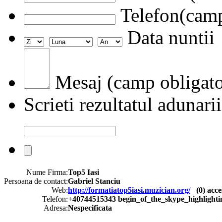
Telefon(camp
Data nuntii
Mesaj (camp obligato
Scrieti rezultatul adunarii
Nume Firma:
Top5 Iasi
Persoana de contact:
Gabriel Stanciu
Web:
http://formatiatop5iasi.muzician.org/
(
0
) acce
Telefon:
+40744515343 begin_of_the_skype_highli
Adresa:
Nespecificata