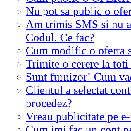
Nu pot sa public o ofer
Am trimis SMS si nu a
Codul. Ce fac?
Cum modific o oferta 
Trimite o cerere la tot
Sunt furnizor! Cum vad 
Clientul a selectat co
procedez?
Vreau publicitate pe e-
Cum imi fac un cont p