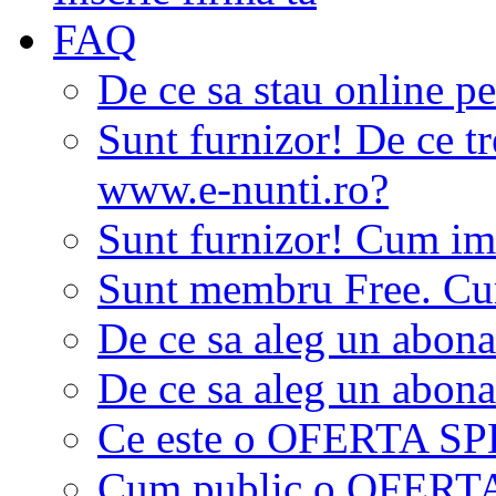
FAQ
De ce sa stau online p
Sunt furnizor! De ce tr
www.e-nunti.ro?
Sunt furnizor! Cum imi
Sunt membru Free. Cum
De ce sa aleg un abon
De ce sa aleg un abon
Ce este o OFERTA S
Cum public o OFER