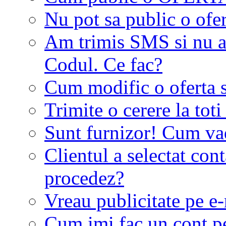
Nu pot sa public o ofer
Am trimis SMS si nu a
Codul. Ce fac?
Cum modific o oferta 
Trimite o cerere la tot
Sunt furnizor! Cum vad 
Clientul a selectat co
procedez?
Vreau publicitate pe e-
Cum imi fac un cont p