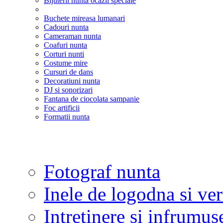
Bijuterii nunta ocazii speciale
Buchete mireasa lumanari
Cadouri nunta
Cameraman nunta
Coafuri nunta
Corturi nunti
Costume mire
Cursuri de dans
Decoratiuni nunta
DJ si sonorizari
Fantana de ciocolata sampanie
Foc artificii
Formatii nunta
Fotograf nunta
Inele de logodna si ve
Intretinere si infrumus