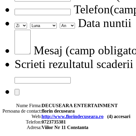
Telefon(camp
Data nuntii
Mesaj (camp obligato
Scrieti rezultatul scaderii
Nume Firma:
DECUSEARA ENTERTAINMENT
Persoana de contact:
florin decuseara
Web:
http://www.florindecuseara.ro
(
4
) accesari
Telefon:
0723735381
Adresa:
Viilor Nr 11 Constanta