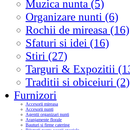
Muzica nunta (5)
Organizare nunti (6)
Rochii de mireasa (16)
Sfaturi si idei (16)
Stiri (27)
Targuri & Expozitii (1
Traditii si obiceiuri (2)
Furnizori
Accesorii mireasa
Accesorii nunti
Agentii organizari nunti
Aranjamente florale
Bauturi si firme catering