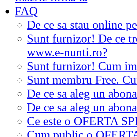
FAQ
De ce sa stau online p
Sunt furnizor! De ce tr
www.e-nunti.ro?
Sunt furnizor! Cum imi
Sunt membru Free. Cum
De ce sa aleg un abon
De ce sa aleg un abon
Ce este o OFERTA S
Cum public o OFER