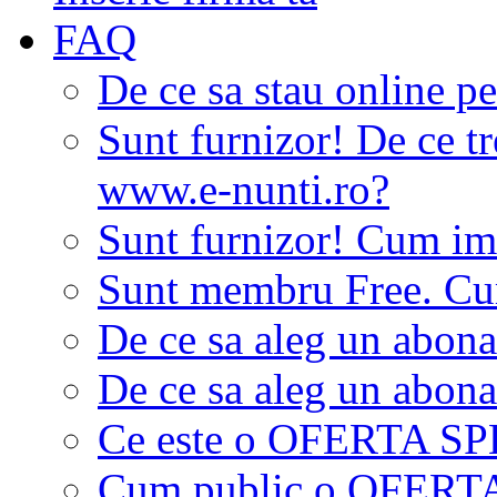
FAQ
De ce sa stau online p
Sunt furnizor! De ce tr
www.e-nunti.ro?
Sunt furnizor! Cum imi
Sunt membru Free. Cum
De ce sa aleg un abon
De ce sa aleg un abon
Ce este o OFERTA S
Cum public o OFER