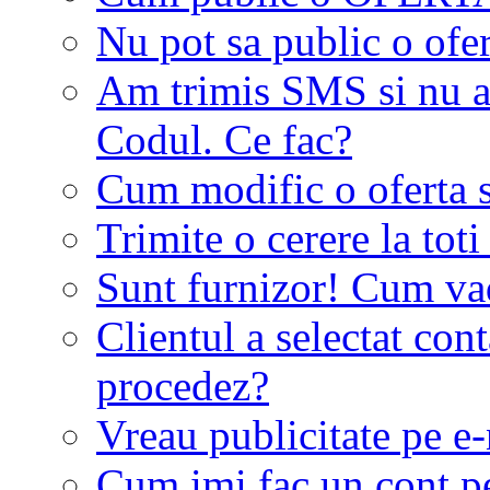
Nu pot sa public o ofer
Am trimis SMS si nu a
Codul. Ce fac?
Cum modific o oferta 
Trimite o cerere la tot
Sunt furnizor! Cum vad 
Clientul a selectat co
procedez?
Vreau publicitate pe e-
Cum imi fac un cont p