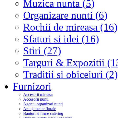
Muzica nunta (5)
Organizare nunti (6)
Rochii de mireasa (16)
Sfaturi si idei (16)
Stiri (27)
Targuri & Expozitii (1
Traditii si obiceiuri (2)
Furnizori
Accesorii mireasa
Accesorii nunti
Agentii organizari nunti
Aranjamente florale
Bauturi si firme catering