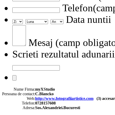
Telefon(camp
Data nuntii
Mesaj (camp obligato
Scrieti rezultatul adunarii
Nume Firma:
myXStudio
Persoana de contact:
C.Blancko
Web:
http://www.fotografiiartistice.com
(
3
) accesar
Telefon:
0728157608
Adresa:
Sos.Alexandriei.Bucuresti