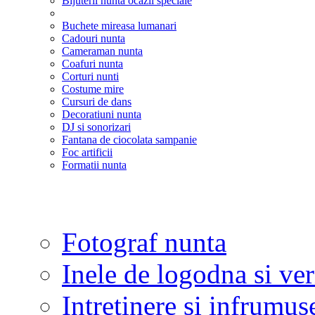
Bijuterii nunta ocazii speciale
Buchete mireasa lumanari
Cadouri nunta
Cameraman nunta
Coafuri nunta
Corturi nunti
Costume mire
Cursuri de dans
Decoratiuni nunta
DJ si sonorizari
Fantana de ciocolata sampanie
Foc artificii
Formatii nunta
Fotograf nunta
Inele de logodna si ve
Intretinere si infrumus