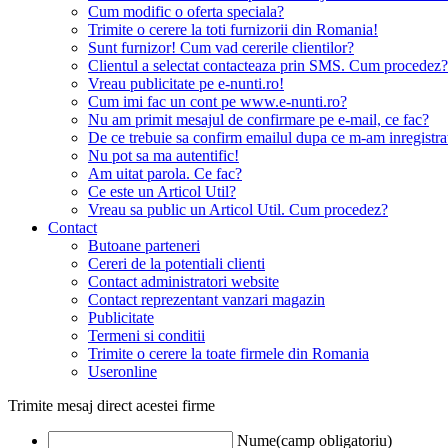
Cum modific o oferta speciala?
Trimite o cerere la toti furnizorii din Romania!
Sunt furnizor! Cum vad cererile clientilor?
Clientul a selectat contacteaza prin SMS. Cum procedez?
Vreau publicitate pe e-nunti.ro!
Cum imi fac un cont pe www.e-nunti.ro?
Nu am primit mesajul de confirmare pe e-mail, ce fac?
De ce trebuie sa confirm emailul dupa ce m-am inregistra
Nu pot sa ma autentific!
Am uitat parola. Ce fac?
Ce este un Articol Util?
Vreau sa public un Articol Util. Cum procedez?
Contact
Butoane parteneri
Cereri de la potentiali clienti
Contact administratori website
Contact reprezentant vanzari magazin
Publicitate
Termeni si conditii
Trimite o cerere la toate firmele din Romania
Useronline
Trimite mesaj direct acestei firme
Nume(camp obligatoriu)