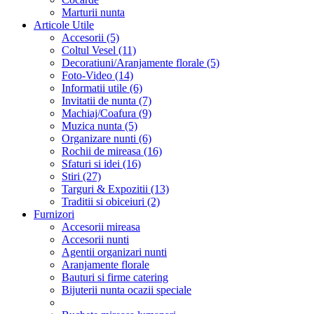
Marturii nunta
Articole Utile
Accesorii (5)
Coltul Vesel (11)
Decoratiuni/Aranjamente florale (5)
Foto-Video (14)
Informatii utile (6)
Invitatii de nunta (7)
Machiaj/Coafura (9)
Muzica nunta (5)
Organizare nunti (6)
Rochii de mireasa (16)
Sfaturi si idei (16)
Stiri (27)
Targuri & Expozitii (13)
Traditii si obiceiuri (2)
Furnizori
Accesorii mireasa
Accesorii nunti
Agentii organizari nunti
Aranjamente florale
Bauturi si firme catering
Bijuterii nunta ocazii speciale