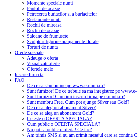
Momente speciale nunti
Pantofi de ocazie
Petrecerea burlacilor si a burlacitelor
Restaurante nunti
Rochii de mireasa
Rochii de ocazie
Saloane de frumusete
Sculpturi figurine aranjamente florale
Torturi de nunta
Oferte speciale
Adauga o oferta
Vizualizati oferte
Ofertele mele
Inscrie firma ta
FAQ
De ce sa stau online pe www.e-nunti.ro?
Sunt furnizor! De ce trebuie sa ma inregistrez pe www.e-
Sunt furnizor! Cum imi inscriu firma pe e-nunti.ro?
Sunt membru Free. Cum pot ajunge Silver sau Gold?
De ce sa aleg un abonament Silver?
De ce sa aleg un abonament Gold?
Ce este o OFERTA SPECIALA?
Cum public o OFERTA SPECIALA?
Nu pot sa public o oferta! Ce fac?
Am trimis SMS si nu am primit mesajul care sa contina C