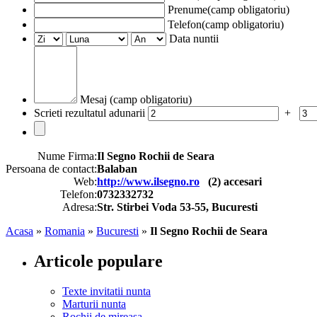
Prenume(camp obligatoriu)
Telefon(camp obligatoriu)
Data nuntii
Mesaj (camp obligatoriu)
Scrieti rezultatul adunarii
+
Nume Firma:
Il Segno Rochii de Seara
Persoana de contact:
Balaban
Web:
http://www.ilsegno.ro
(
2
) accesari
Telefon:
0732332732
Adresa:
Str. Stirbei Voda 53-55, Bucuresti
Acasa
»
Romania
»
Bucuresti
»
Il Segno Rochii de Seara
Articole populare
Texte invitatii nunta
Marturii nunta
Rochii de mireasa