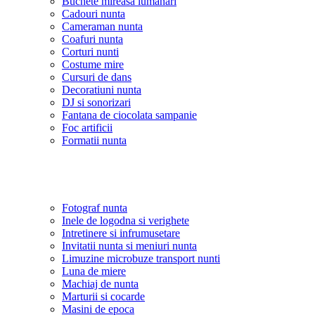
Buchete mireasa lumanari
Cadouri nunta
Cameraman nunta
Coafuri nunta
Corturi nunti
Costume mire
Cursuri de dans
Decoratiuni nunta
DJ si sonorizari
Fantana de ciocolata sampanie
Foc artificii
Formatii nunta
Fotograf nunta
Inele de logodna si verighete
Intretinere si infrumusetare
Invitatii nunta si meniuri nunta
Limuzine microbuze transport nunti
Luna de miere
Machiaj de nunta
Marturii si cocarde
Masini de epoca