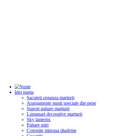
Idei nunta
Saculeti organza marturii
Aranjamente nunti speciale din pene
Suport pahare marturii
Lumanari decorative marturii
Sky lanterns
Pahare miri
Coronite mireasa diademe
Cocarde