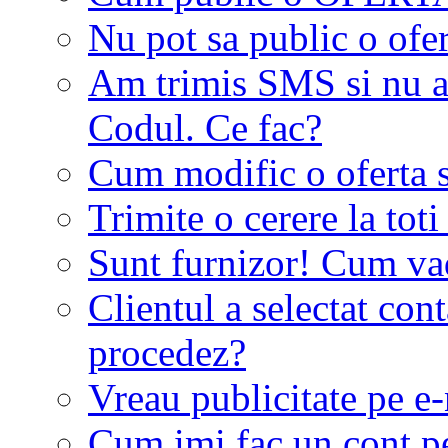
Nu pot sa public o ofer
Am trimis SMS si nu a
Codul. Ce fac?
Cum modific o oferta 
Trimite o cerere la tot
Sunt furnizor! Cum vad 
Clientul a selectat co
procedez?
Vreau publicitate pe e-
Cum imi fac un cont p