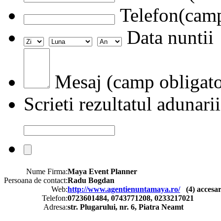
Telefon(camp
Data nuntii
Mesaj (camp obligato
Scrieti rezultatul adunarii
Nume Firma:
Maya Event Planner
Persoana de contact:
Radu Bogdan
Web:
http://www.agentienuntamaya.ro/
(
4
) accesar
Telefon:
0723601484, 0743771208, 0233217021
Adresa:
str. Plugarului, nr. 6, Piatra Neamt