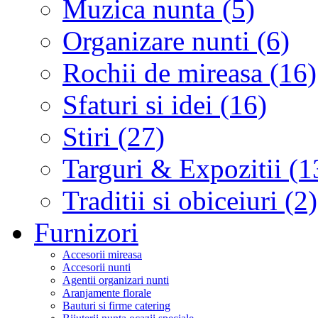
Muzica nunta (5)
Organizare nunti (6)
Rochii de mireasa (16)
Sfaturi si idei (16)
Stiri (27)
Targuri & Expozitii (1
Traditii si obiceiuri (2)
Furnizori
Accesorii mireasa
Accesorii nunti
Agentii organizari nunti
Aranjamente florale
Bauturi si firme catering