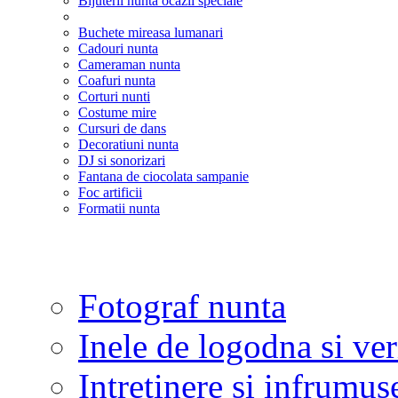
Bijuterii nunta ocazii speciale
Buchete mireasa lumanari
Cadouri nunta
Cameraman nunta
Coafuri nunta
Corturi nunti
Costume mire
Cursuri de dans
Decoratiuni nunta
DJ si sonorizari
Fantana de ciocolata sampanie
Foc artificii
Formatii nunta
Fotograf nunta
Inele de logodna si ve
Intretinere si infrumus