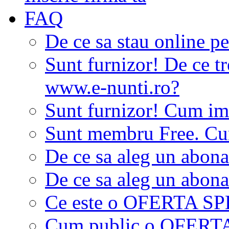
FAQ
De ce sa stau online p
Sunt furnizor! De ce tr
www.e-nunti.ro?
Sunt furnizor! Cum imi
Sunt membru Free. Cum
De ce sa aleg un abon
De ce sa aleg un abon
Ce este o OFERTA S
Cum public o OFER