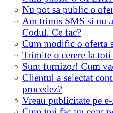
Nu pot sa public o ofer
Am trimis SMS si nu a
Codul. Ce fac?
Cum modific o oferta 
Trimite o cerere la tot
Sunt furnizor! Cum vad 
Clientul a selectat co
procedez?
Vreau publicitate pe e-
Cum imi fac un cont p