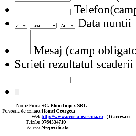
Telefon(camp
Data nuntii
Mesaj (camp obligato
Scrieti rezultatul scaderii
Nume Firma:
SC. Blum Impex SRL
Persoana de contact:
Homei Georgeta
Web:
http://www.pensiuneasonia.ro
(
1
) accesari
Telefon:
0764334710
Adresa:
Nespecificata