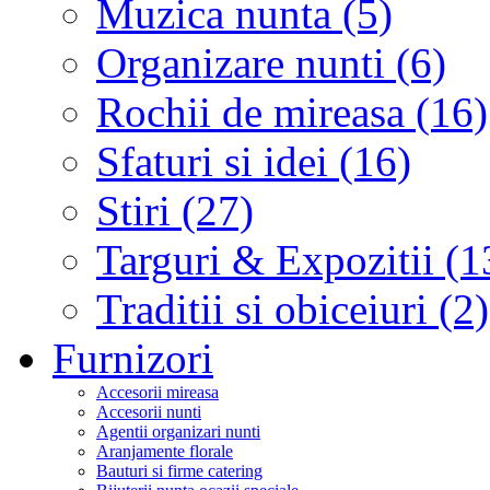
Muzica nunta (5)
Organizare nunti (6)
Rochii de mireasa (16)
Sfaturi si idei (16)
Stiri (27)
Targuri & Expozitii (1
Traditii si obiceiuri (2)
Furnizori
Accesorii mireasa
Accesorii nunti
Agentii organizari nunti
Aranjamente florale
Bauturi si firme catering