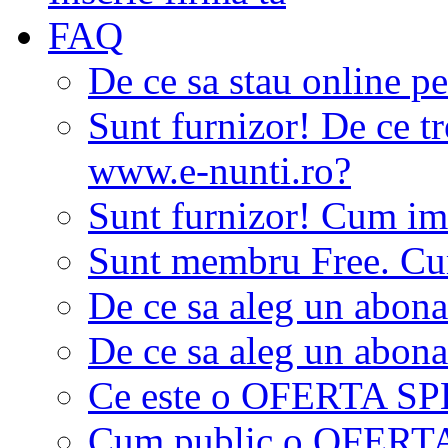
FAQ
De ce sa stau online p
Sunt furnizor! De ce tr
www.e-nunti.ro?
Sunt furnizor! Cum imi
Sunt membru Free. Cum
De ce sa aleg un abon
De ce sa aleg un abon
Ce este o OFERTA S
Cum public o OFER