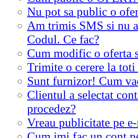
Nu pot sa public o ofer
Am trimis SMS si nu a
Codul. Ce fac?
Cum modific o oferta 
Trimite o cerere la tot
Sunt furnizor! Cum vad 
Clientul a selectat co
procedez?
Vreau publicitate pe e-
Cum imi fac un cont p