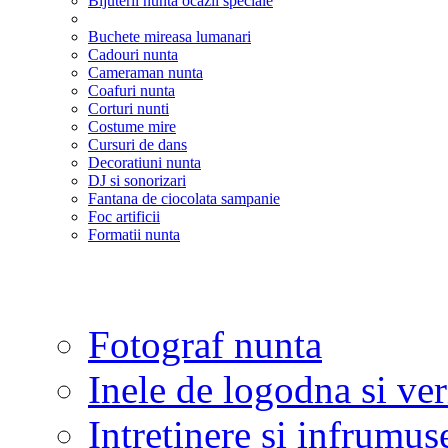
Bijuterii nunta ocazii speciale
Buchete mireasa lumanari
Cadouri nunta
Cameraman nunta
Coafuri nunta
Corturi nunti
Costume mire
Cursuri de dans
Decoratiuni nunta
DJ si sonorizari
Fantana de ciocolata sampanie
Foc artificii
Formatii nunta
Fotograf nunta
Inele de logodna si ve
Intretinere si infrumus