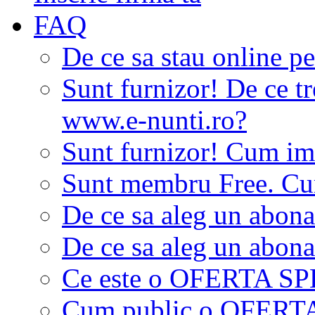
FAQ
De ce sa stau online p
Sunt furnizor! De ce tr
www.e-nunti.ro?
Sunt furnizor! Cum imi
Sunt membru Free. Cum
De ce sa aleg un abon
De ce sa aleg un abon
Ce este o OFERTA S
Cum public o OFER