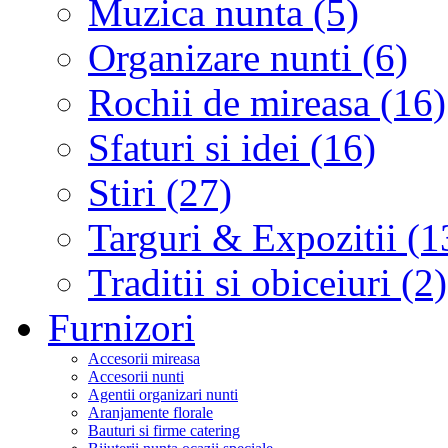
Muzica nunta (5)
Organizare nunti (6)
Rochii de mireasa (16)
Sfaturi si idei (16)
Stiri (27)
Targuri & Expozitii (1
Traditii si obiceiuri (2)
Furnizori
Accesorii mireasa
Accesorii nunti
Agentii organizari nunti
Aranjamente florale
Bauturi si firme catering