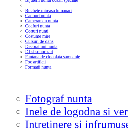
Bijuterii nunta ocazii speciale
Buchete mireasa lumanari
Cadouri nunta
Cameraman nunta
Coafuri nunta
Corturi nunti
Costume mire
Cursuri de dans
Decoratiuni nunta
DJ si sonorizari
Fantana de ciocolata sampanie
Foc artificii
Formatii nunta
Fotograf nunta
Inele de logodna si ve
Intretinere si infrumus