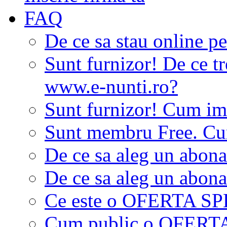
FAQ
De ce sa stau online p
Sunt furnizor! De ce tr
www.e-nunti.ro?
Sunt furnizor! Cum imi
Sunt membru Free. Cum
De ce sa aleg un abon
De ce sa aleg un abon
Ce este o OFERTA S
Cum public o OFER