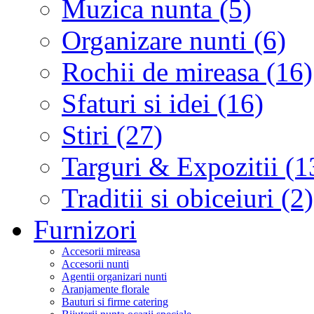
Muzica nunta (5)
Organizare nunti (6)
Rochii de mireasa (16)
Sfaturi si idei (16)
Stiri (27)
Targuri & Expozitii (1
Traditii si obiceiuri (2)
Furnizori
Accesorii mireasa
Accesorii nunti
Agentii organizari nunti
Aranjamente florale
Bauturi si firme catering