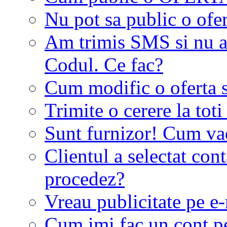
Nu pot sa public o ofer
Am trimis SMS si nu a
Codul. Ce fac?
Cum modific o oferta 
Trimite o cerere la tot
Sunt furnizor! Cum vad 
Clientul a selectat co
procedez?
Vreau publicitate pe e-
Cum imi fac un cont p