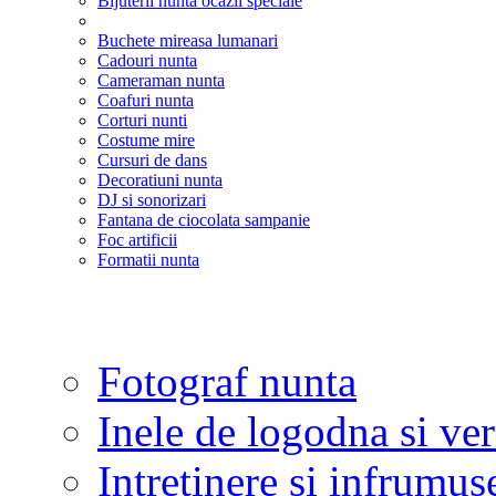
Bijuterii nunta ocazii speciale
Buchete mireasa lumanari
Cadouri nunta
Cameraman nunta
Coafuri nunta
Corturi nunti
Costume mire
Cursuri de dans
Decoratiuni nunta
DJ si sonorizari
Fantana de ciocolata sampanie
Foc artificii
Formatii nunta
Fotograf nunta
Inele de logodna si ve
Intretinere si infrumus