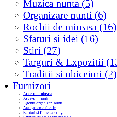
Muzica nunta (5)
Organizare nunti (6)
Rochii de mireasa (16)
Sfaturi si idei (16)
Stiri (27)
Targuri & Expozitii (1
Traditii si obiceiuri (2)
Furnizori
Accesorii mireasa
Accesorii nunti
Agentii organizari nunti
Aranjamente florale
Bauturi si firme catering