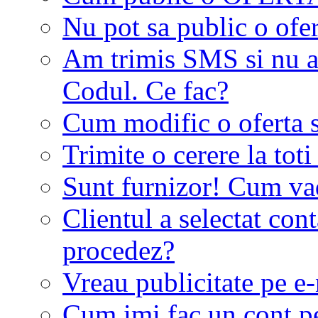
Nu pot sa public o ofer
Am trimis SMS si nu a
Codul. Ce fac?
Cum modific o oferta 
Trimite o cerere la tot
Sunt furnizor! Cum vad 
Clientul a selectat co
procedez?
Vreau publicitate pe e-
Cum imi fac un cont p