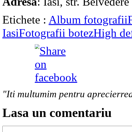
Adresa
: Iasi, str. Belvedere
Etichete :
Album fotografii
Iasi
Fotografii botez
High def
"Iti multumim pentru aprecierrea
Lasa un comentariu