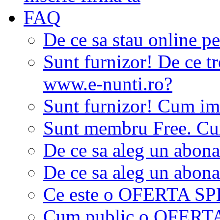
FAQ
De ce sa stau online p
Sunt furnizor! De ce tr
www.e-nunti.ro?
Sunt furnizor! Cum imi
Sunt membru Free. Cum
De ce sa aleg un abon
De ce sa aleg un abon
Ce este o OFERTA S
Cum public o OFER