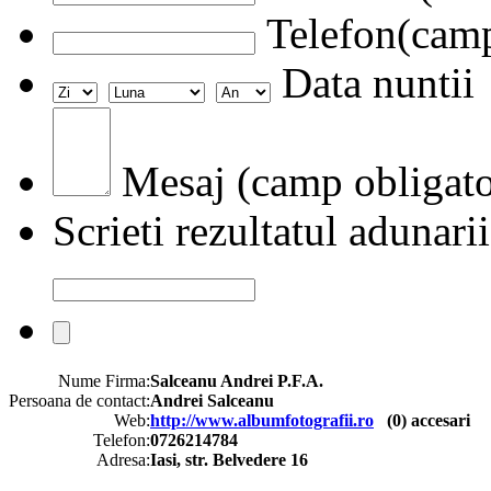
Telefon(camp
Data nuntii
Mesaj (camp obligato
Scrieti rezultatul adunarii
Nume Firma:
Salceanu Andrei P.F.A.
Persoana de contact:
Andrei Salceanu
Web:
http://www.albumfotografii.ro
(
0
) accesari
Telefon:
0726214784
Adresa:
Iasi, str. Belvedere 16