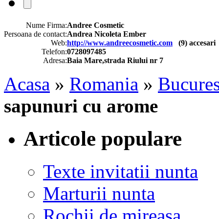
Nume Firma:
Andree Cosmetic
Persoana de contact:
Andrea Nicoleta Ember
Web:
http://www.andreecosmetic.com
(
9
) accesari
Telefon:
0728097485
Adresa:
Baia Mare,strada Riului nr 7
Acasa
»
Romania
»
Bucures
sapunuri cu arome
Articole populare
Texte invitatii nunta
Marturii nunta
Rochii de mireasa