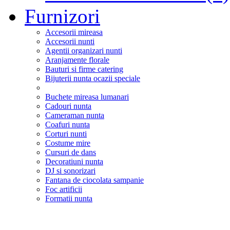
Furnizori
Accesorii mireasa
Accesorii nunti
Agentii organizari nunti
Aranjamente florale
Bauturi si firme catering
Bijuterii nunta ocazii speciale
Buchete mireasa lumanari
Cadouri nunta
Cameraman nunta
Coafuri nunta
Corturi nunti
Costume mire
Cursuri de dans
Decoratiuni nunta
DJ si sonorizari
Fantana de ciocolata sampanie
Foc artificii
Formatii nunta