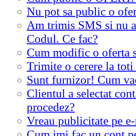
Nu pot sa public o ofer
Am trimis SMS si nu a
Codul. Ce fac?
Cum modific o oferta 
Trimite o cerere la tot
Sunt furnizor! Cum vad 
Clientul a selectat co
procedez?
Vreau publicitate pe e-
Cum imi fac un cont p