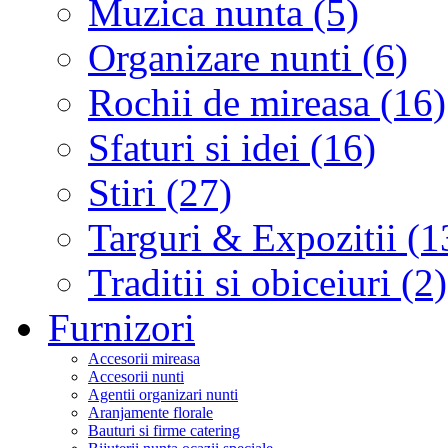
Muzica nunta (5)
Organizare nunti (6)
Rochii de mireasa (16)
Sfaturi si idei (16)
Stiri (27)
Targuri & Expozitii (1
Traditii si obiceiuri (2)
Furnizori
Accesorii mireasa
Accesorii nunti
Agentii organizari nunti
Aranjamente florale
Bauturi si firme catering