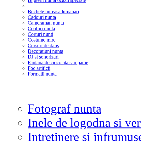
Bijuterii nunta ocazii speciale
Buchete mireasa lumanari
Cadouri nunta
Cameraman nunta
Coafuri nunta
Corturi nunti
Costume mire
Cursuri de dans
Decoratiuni nunta
DJ si sonorizari
Fantana de ciocolata sampanie
Foc artificii
Formatii nunta
Fotograf nunta
Inele de logodna si ve
Intretinere si infrumus