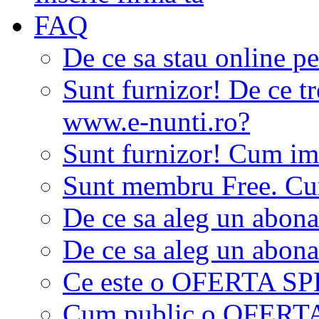
FAQ
De ce sa stau online p
Sunt furnizor! De ce tr
www.e-nunti.ro?
Sunt furnizor! Cum imi
Sunt membru Free. Cum
De ce sa aleg un abon
De ce sa aleg un abon
Ce este o OFERTA S
Cum public o OFER