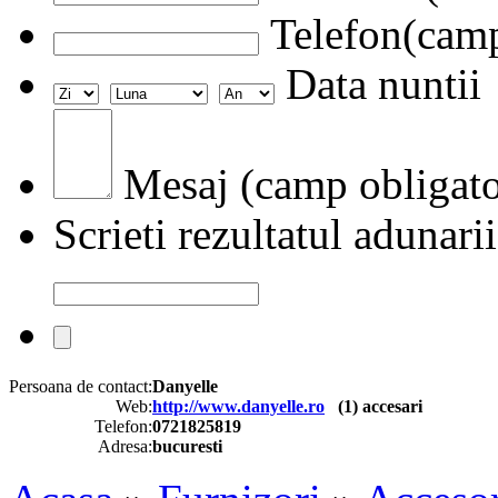
Telefon(camp
Data nuntii
Mesaj (camp obligato
Scrieti rezultatul adunarii
Persoana de contact:
Danyelle
Web:
http://www.danyelle.ro
(
1
) accesari
Telefon:
0721825819
Adresa:
bucuresti