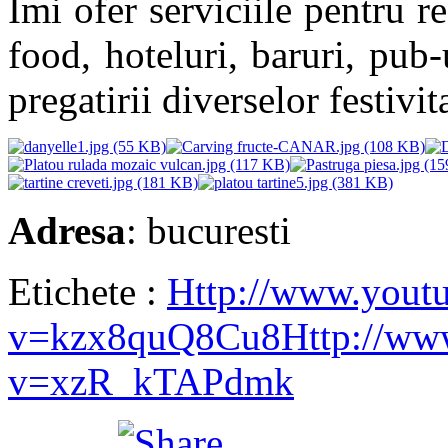
Imi ofer serviciile pentru re
food, hoteluri, baruri, pub-
pregatirii diverselor festivit
Adresa
: bucuresti
Etichete :
Http://www.yout
v=kzx8quQ8Cu8
Http://ww
v=xzR_kTAPdmk