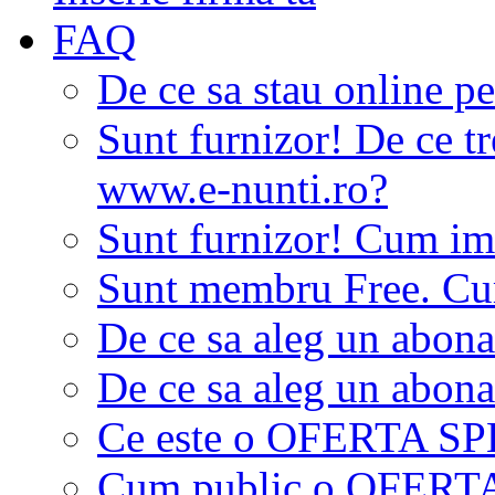
FAQ
De ce sa stau online p
Sunt furnizor! De ce tr
www.e-nunti.ro?
Sunt furnizor! Cum imi
Sunt membru Free. Cum
De ce sa aleg un abon
De ce sa aleg un abon
Ce este o OFERTA S
Cum public o OFER