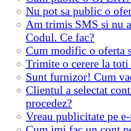
Nu pot sa public o ofer
Am trimis SMS si nu a
Codul. Ce fac?
Cum modific o oferta 
Trimite o cerere la tot
Sunt furnizor! Cum vad 
Clientul a selectat co
procedez?
Vreau publicitate pe e-
Cum imi fac un cont p