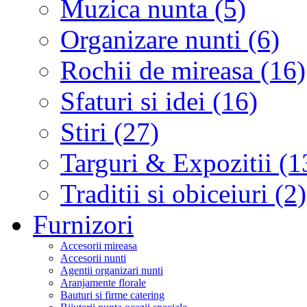
Muzica nunta (5)
Organizare nunti (6)
Rochii de mireasa (16)
Sfaturi si idei (16)
Stiri (27)
Targuri & Expozitii (1
Traditii si obiceiuri (2)
Furnizori
Accesorii mireasa
Accesorii nunti
Agentii organizari nunti
Aranjamente florale
Bauturi si firme catering