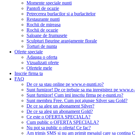
Momente speciale nunti
Pantofi de ocazie
Petrecerea burlacilor si a burlacitelor
Restaurante nunti
Rochii de mireasa
Rochii de ocazie
Saloane de frumusete
Sculpturi figurine aranjamente florale
Torturi de nunta
Oferte speciale
Adauga o oferta
Vizualizati oferte
Ofertele mele
Inscrie firma ta
FAQ
De ce sa stau online pe www.e-nunti.ro?
Sunt furnizor! De ce trebuie sa ma inregistrez pe www.e-
Sunt furnizor! Cum imi inscriu firma pe e-nunti.ro?
Sunt membru Free. Cum pot ajunge Silver sau Gold?
De ce sa aleg un abonament Silver?
De ce sa aleg un abonament Gold?
Ce este o OFERTA SPECIALA?
Cum public o OFERTA SPECIALA?
Nu pot sa public o oferta! Ce fac?
Am trimis SMS si nu am primit mesajul care sa contina C