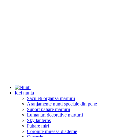
Idei nunta
Saculeti organza marturii
Aranjamente nunti speciale din pene
Suport pahare marturii
Lumanari decorative marturii
Sky lanterns
Pahare miri
Coronite mireasa diademe
Cocarde