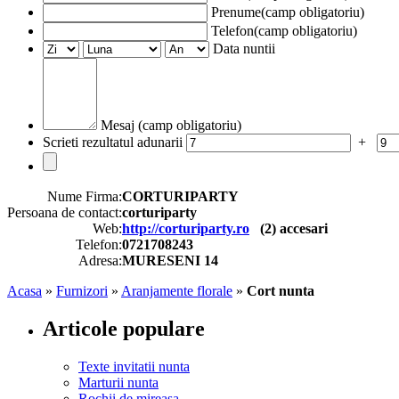
Prenume(camp obligatoriu)
Telefon(camp obligatoriu)
Data nuntii
Mesaj (camp obligatoriu)
Scrieti rezultatul adunarii
+
Nume Firma:
CORTURIPARTY
Persoana de contact:
corturiparty
Web:
http://corturiparty.ro
(
2
) accesari
Telefon:
0721708243
Adresa:
MURESENI 14
Acasa
»
Furnizori
»
Aranjamente florale
»
Cort nunta
Articole populare
Texte invitatii nunta
Marturii nunta
Rochii de mireasa