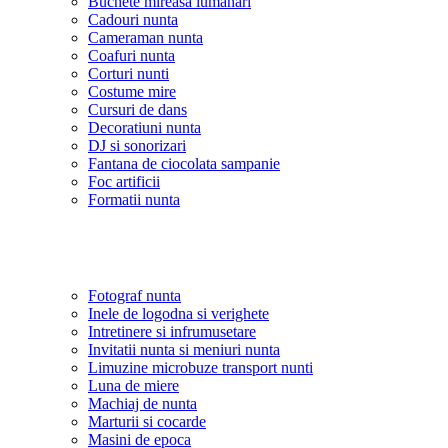
Buchete mireasa lumanari
Cadouri nunta
Cameraman nunta
Coafuri nunta
Corturi nunti
Costume mire
Cursuri de dans
Decoratiuni nunta
DJ si sonorizari
Fantana de ciocolata sampanie
Foc artificii
Formatii nunta
Fotograf nunta
Inele de logodna si verighete
Intretinere si infrumusetare
Invitatii nunta si meniuri nunta
Limuzine microbuze transport nunti
Luna de miere
Machiaj de nunta
Marturii si cocarde
Masini de epoca