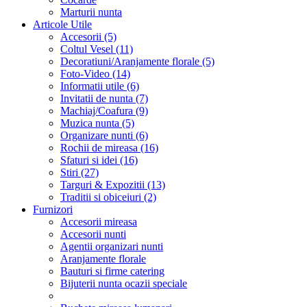
Marturii nunta
Articole Utile
Accesorii (5)
Coltul Vesel (11)
Decoratiuni/Aranjamente florale (5)
Foto-Video (14)
Informatii utile (6)
Invitatii de nunta (7)
Machiaj/Coafura (9)
Muzica nunta (5)
Organizare nunti (6)
Rochii de mireasa (16)
Sfaturi si idei (16)
Stiri (27)
Targuri & Expozitii (13)
Traditii si obiceiuri (2)
Furnizori
Accesorii mireasa
Accesorii nunti
Agentii organizari nunti
Aranjamente florale
Bauturi si firme catering
Bijuterii nunta ocazii speciale