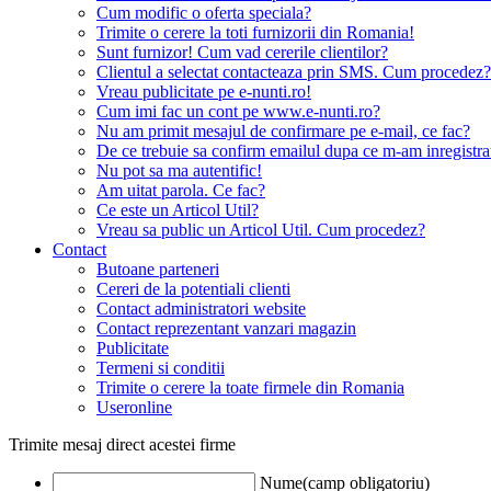
Cum modific o oferta speciala?
Trimite o cerere la toti furnizorii din Romania!
Sunt furnizor! Cum vad cererile clientilor?
Clientul a selectat contacteaza prin SMS. Cum procedez?
Vreau publicitate pe e-nunti.ro!
Cum imi fac un cont pe www.e-nunti.ro?
Nu am primit mesajul de confirmare pe e-mail, ce fac?
De ce trebuie sa confirm emailul dupa ce m-am inregistra
Nu pot sa ma autentific!
Am uitat parola. Ce fac?
Ce este un Articol Util?
Vreau sa public un Articol Util. Cum procedez?
Contact
Butoane parteneri
Cereri de la potentiali clienti
Contact administratori website
Contact reprezentant vanzari magazin
Publicitate
Termeni si conditii
Trimite o cerere la toate firmele din Romania
Useronline
Trimite mesaj direct acestei firme
Nume(camp obligatoriu)