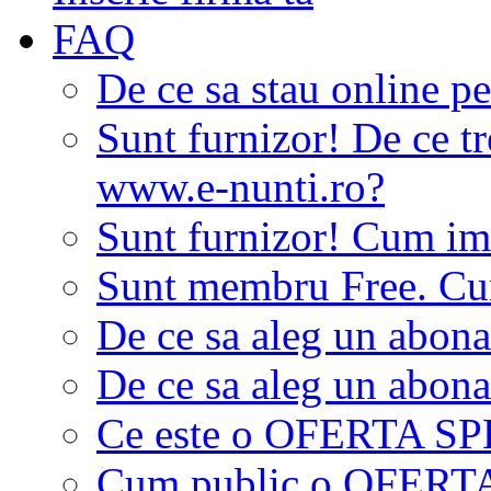
FAQ
De ce sa stau online p
Sunt furnizor! De ce tr
www.e-nunti.ro?
Sunt furnizor! Cum imi
Sunt membru Free. Cum
De ce sa aleg un abon
De ce sa aleg un abon
Ce este o OFERTA S
Cum public o OFER