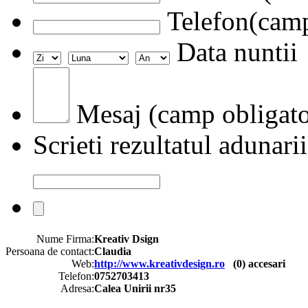
Telefon(camp
Data nuntii
Mesaj (camp obligato
Scrieti rezultatul adunarii
Nume Firma:
Kreativ Dsign
Persoana de contact:
Claudia
Web:
http://www.kreativdesign.ro
(
0
) accesari
Telefon:
0752703413
Adresa:
Calea Unirii nr35