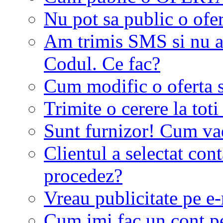
Nu pot sa public o ofer
Am trimis SMS si nu a
Codul. Ce fac?
Cum modific o oferta 
Trimite o cerere la tot
Sunt furnizor! Cum vad 
Clientul a selectat co
procedez?
Vreau publicitate pe e-
Cum imi fac un cont p