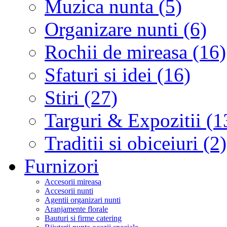
Muzica nunta (5)
Organizare nunti (6)
Rochii de mireasa (16)
Sfaturi si idei (16)
Stiri (27)
Targuri & Expozitii (1
Traditii si obiceiuri (2)
Furnizori
Accesorii mireasa
Accesorii nunti
Agentii organizari nunti
Aranjamente florale
Bauturi si firme catering