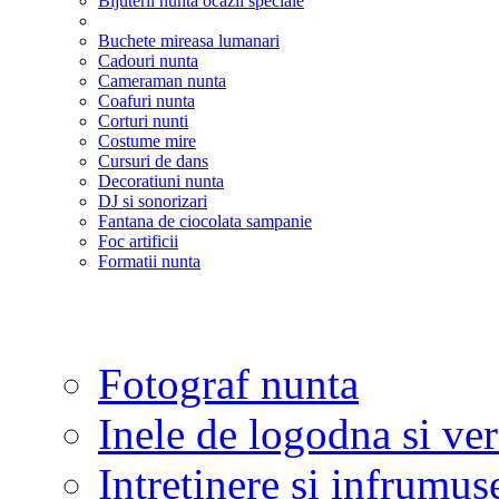
Bijuterii nunta ocazii speciale
Buchete mireasa lumanari
Cadouri nunta
Cameraman nunta
Coafuri nunta
Corturi nunti
Costume mire
Cursuri de dans
Decoratiuni nunta
DJ si sonorizari
Fantana de ciocolata sampanie
Foc artificii
Formatii nunta
Fotograf nunta
Inele de logodna si ve
Intretinere si infrumus