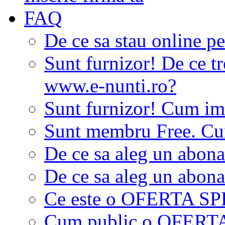
FAQ
De ce sa stau online p
Sunt furnizor! De ce tr
www.e-nunti.ro?
Sunt furnizor! Cum imi
Sunt membru Free. Cum
De ce sa aleg un abon
De ce sa aleg un abon
Ce este o OFERTA S
Cum public o OFER