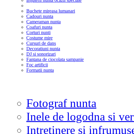
Bijuterii nunta ocazii speciale
Buchete mireasa lumanari
Cadouri nunta
Cameraman nunta
Coafuri nunta
Corturi nunti
Costume mire
Cursuri de dans
Decoratiuni nunta
DJ si sonorizari
Fantana de ciocolata sampanie
Foc artificii
Formatii nunta
Fotograf nunta
Inele de logodna si ve
Intretinere si infrumus