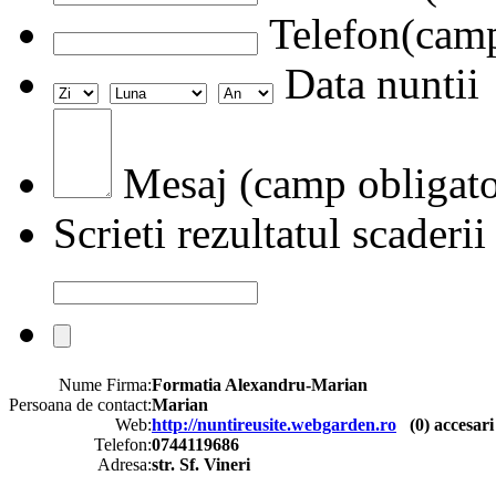
Telefon(camp
Data nuntii
Mesaj (camp obligato
Scrieti rezultatul scaderii
Nume Firma:
Formatia Alexandru-Marian
Persoana de contact:
Marian
Web:
http://nuntireusite.webgarden.ro
(
0
) accesari
Telefon:
0744119686
Adresa:
str. Sf. Vineri