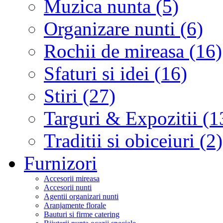
Muzica nunta (5)
Organizare nunti (6)
Rochii de mireasa (16)
Sfaturi si idei (16)
Stiri (27)
Targuri & Expozitii (1
Traditii si obiceiuri (2)
Furnizori
Accesorii mireasa
Accesorii nunti
Agentii organizari nunti
Aranjamente florale
Bauturi si firme catering