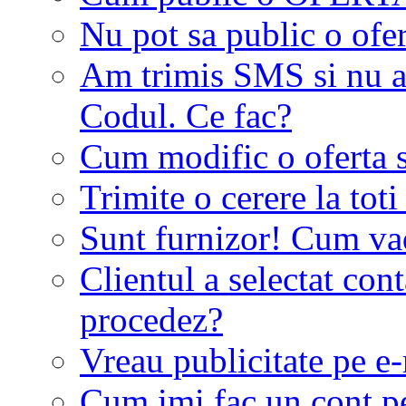
Nu pot sa public o ofer
Am trimis SMS si nu a
Codul. Ce fac?
Cum modific o oferta 
Trimite o cerere la tot
Sunt furnizor! Cum vad 
Clientul a selectat co
procedez?
Vreau publicitate pe e-
Cum imi fac un cont p