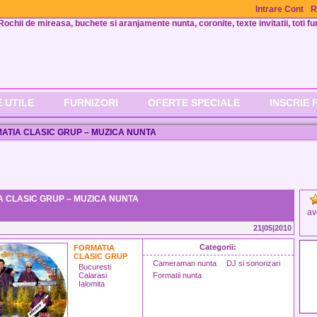
Intrare Cont
R
Rochii de mireasa, buchete si aranjamente nunta, coronite, texte invitatii, toti fur
 UTILE
FURNIZORI
OFERTE SPECIALE
INSCRIE 
ATIA CLASIC GRUP – MUZICA NUNTA
A CLASIC GRUP – MUZICA NUNTA
av
21|05|2010
Categorii:
FORMATIA
CLASIC GRUP
Cameraman nunta
DJ si sonorizari
Bucuresti
Calarasi
Formatii nunta
Ialomita