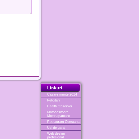
Linkuri
Cazare munte 2014
Felicitari
Health Observer
Motocositoare
Motosapatoare
Restaurant Constanta
Usi de garaj
Web design
profesional