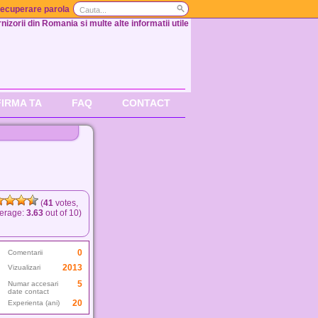
ecuperare parola
nizorii din Romania si multe alte informatii utile
FIRMA TA
FAQ
CONTACT
(
41
votes,
erage:
3.63
out of 10)
0
Comentarii
2013
Vizualizari
5
Numar accesari
date contact
20
Experienta (ani)