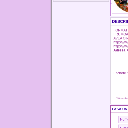
DESCRI
FORMATI
FRUMOAS
AVEA O 
http://w
http://w
Adresa
:
Etichete 
"Iti mult
LASA UN