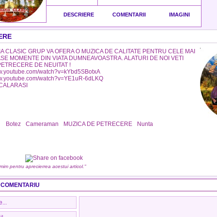
DESCRIERE
COMENTARII
IMAGINI
ERE
A CLASIC GRUP VA OFERA O MUZICA DE CALITATE PENTRU CELE MAI
E MOMENTE DIN VIATA DUMNEAVOASTRA. ALATURI DE NOI VETI
PETRECERE DE NEUITAT !
ww.youtube.com/watch?v=kYbd5SBotxA
ww.youtube.com/watch?v=YE1uR-6dLKQ
 CALARASI
:
Botez
Cameraman
MUZICA DE PETRECERE
Nunta
umim pentru aprecierrea acestui articol."
 COMENTARIU