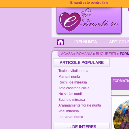
E-nunti este pentru tine
IDEI NUNTA
ARTICOLE
ACASA
»
ROMANIA
»
BUCURESTI
»
FORM
ARTICOLE POPULARE
Texte invitatii nunta
Marturii nunta
FORMATI
Rochii de mireasa
Acte casatorie civila
Nu se fac nunti
Buchete mireasa
Aranajamente florale nunta
Voal mireasa
Lumanari nunta
… DE INTERES