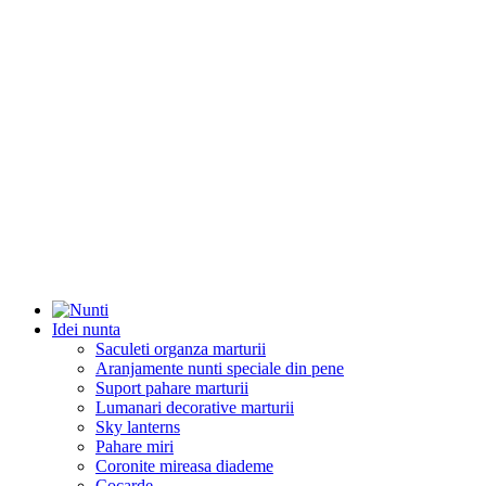
Idei nunta
Saculeti organza marturii
Aranjamente nunti speciale din pene
Suport pahare marturii
Lumanari decorative marturii
Sky lanterns
Pahare miri
Coronite mireasa diademe
Cocarde