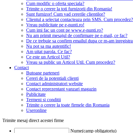
Cum modific o oferta speciala?
Trimite o cerere la toti furnizorii din Romania!
Sunt furnizor! Cum vad cererile clientilor?
Clientul a selectat contacteaza prin SMS. Cum procedez?
Vreau publicitate pe e-nunti.ro!
Cum imi fac un cont pe www.e-nunti.ro?
Nu am primit mesajul de confirmare pe e-mail, ce fac?
De ce trebuie sa confirm emailul dupa ce m-am inregistra
Nu pot sa ma autentific!
Am uitat parola. Ce fac?
Ce este un Articol Util?
Vreau sa public un Articol Util. Cum procedez?
Contact
Butoane parteneri
Cereri de la potentiali clienti
Contact administratori website
Contact reprezentant vanzari magazin
Publicitate
Termeni si conditii
Trimite o cerere la toate firmele din Romania
Useronline
Trimite mesaj direct acestei firme
Nume(camp obligatoriu)