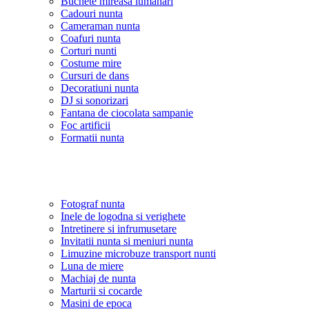
Buchete mireasa lumanari
Cadouri nunta
Cameraman nunta
Coafuri nunta
Corturi nunti
Costume mire
Cursuri de dans
Decoratiuni nunta
DJ si sonorizari
Fantana de ciocolata sampanie
Foc artificii
Formatii nunta
Fotograf nunta
Inele de logodna si verighete
Intretinere si infrumusetare
Invitatii nunta si meniuri nunta
Limuzine microbuze transport nunti
Luna de miere
Machiaj de nunta
Marturii si cocarde
Masini de epoca