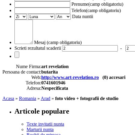
Prenume(camp obligatoriu)
Telefon(camp obligatoriu)
Data nuntii
Mesaj (camp obligatoriu)
Scrieti rezultatul scaderii
-
Nume Firma:
art revelation
Persoana de contact:
butarita
Web:
http://www.art-revelation.ro
(
0
) accesari
Telefon:
0741601946
Adresa:
Nespecificata
Acasa
»
Romania
»
Arad
»
foto video + fotografii de studio
Articole populare
Texte invitatii nunta
Marturii nunta
Rochii de mireasa