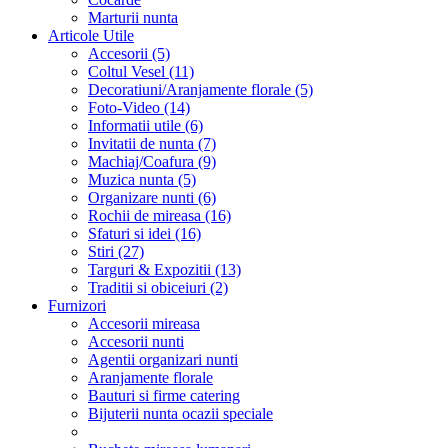
Marturii nunta
Articole Utile
Accesorii (5)
Coltul Vesel (11)
Decoratiuni/Aranjamente florale (5)
Foto-Video (14)
Informatii utile (6)
Invitatii de nunta (7)
Machiaj/Coafura (9)
Muzica nunta (5)
Organizare nunti (6)
Rochii de mireasa (16)
Sfaturi si idei (16)
Stiri (27)
Targuri & Expozitii (13)
Traditii si obiceiuri (2)
Furnizori
Accesorii mireasa
Accesorii nunti
Agentii organizari nunti
Aranjamente florale
Bauturi si firme catering
Bijuterii nunta ocazii speciale