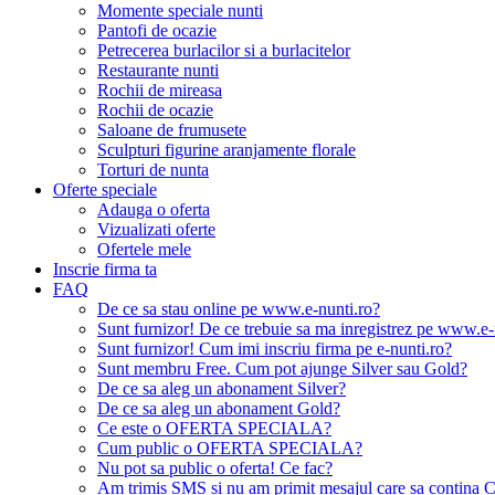
Momente speciale nunti
Pantofi de ocazie
Petrecerea burlacilor si a burlacitelor
Restaurante nunti
Rochii de mireasa
Rochii de ocazie
Saloane de frumusete
Sculpturi figurine aranjamente florale
Torturi de nunta
Oferte speciale
Adauga o oferta
Vizualizati oferte
Ofertele mele
Inscrie firma ta
FAQ
De ce sa stau online pe www.e-nunti.ro?
Sunt furnizor! De ce trebuie sa ma inregistrez pe www.e-
Sunt furnizor! Cum imi inscriu firma pe e-nunti.ro?
Sunt membru Free. Cum pot ajunge Silver sau Gold?
De ce sa aleg un abonament Silver?
De ce sa aleg un abonament Gold?
Ce este o OFERTA SPECIALA?
Cum public o OFERTA SPECIALA?
Nu pot sa public o oferta! Ce fac?
Am trimis SMS si nu am primit mesajul care sa contina C