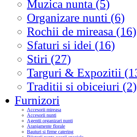
Muzica nunta (5)
Organizare nunti (6)
Rochii de mireasa (16)
Sfaturi si idei (16)
Stiri (27)
Targuri & Expozitii (1
Traditii si obiceiuri (2)
Furnizori
Accesorii mireasa
Accesorii nunti
Agentii organizari nunti
Aranjamente florale
Bauturi si firme catering