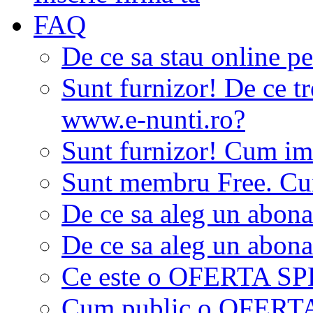
FAQ
De ce sa stau online p
Sunt furnizor! De ce tr
www.e-nunti.ro?
Sunt furnizor! Cum imi
Sunt membru Free. Cum
De ce sa aleg un abon
De ce sa aleg un abon
Ce este o OFERTA S
Cum public o OFER