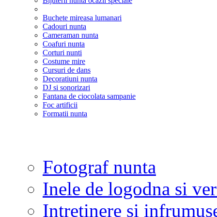
Bijuterii nunta ocazii speciale
Buchete mireasa lumanari
Cadouri nunta
Cameraman nunta
Coafuri nunta
Corturi nunti
Costume mire
Cursuri de dans
Decoratiuni nunta
DJ si sonorizari
Fantana de ciocolata sampanie
Foc artificii
Formatii nunta
Fotograf nunta
Inele de logodna si ve
Intretinere si infrumus