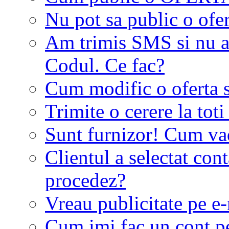
Nu pot sa public o ofer
Am trimis SMS si nu a
Codul. Ce fac?
Cum modific o oferta 
Trimite o cerere la tot
Sunt furnizor! Cum vad 
Clientul a selectat co
procedez?
Vreau publicitate pe e-
Cum imi fac un cont p