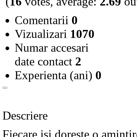
(
16
votes, average:
2.69
out
Comentarii
0
Vizualizari
1070
Numar accesari
date contact
2
Experienta (ani)
0
Descriere
Fiecare isi doreste o aminti