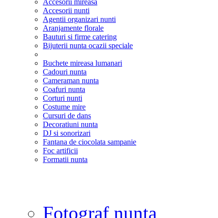
Accesorii mireasa
Accesorii nunti
Agentii organizari nunti
Aranjamente florale
Bauturi si firme catering
Bijuterii nunta ocazii speciale
Buchete mireasa lumanari
Cadouri nunta
Cameraman nunta
Coafuri nunta
Corturi nunti
Costume mire
Cursuri de dans
Decoratiuni nunta
DJ si sonorizari
Fantana de ciocolata sampanie
Foc artificii
Formatii nunta
Fotograf nunta