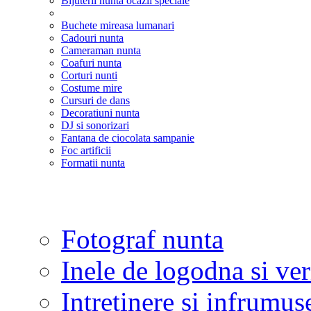
Bijuterii nunta ocazii speciale
Buchete mireasa lumanari
Cadouri nunta
Cameraman nunta
Coafuri nunta
Corturi nunti
Costume mire
Cursuri de dans
Decoratiuni nunta
DJ si sonorizari
Fantana de ciocolata sampanie
Foc artificii
Formatii nunta
Fotograf nunta
Inele de logodna si ve
Intretinere si infrumus