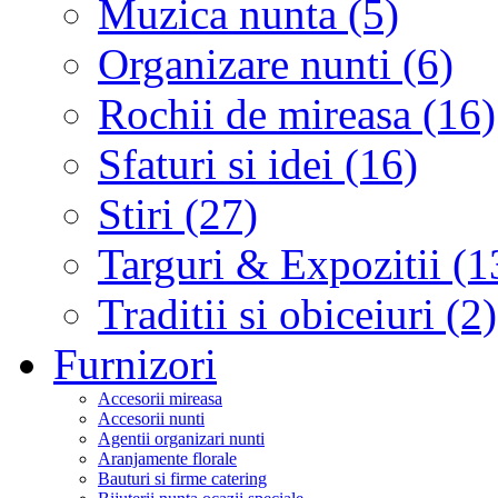
Muzica nunta (5)
Organizare nunti (6)
Rochii de mireasa (16)
Sfaturi si idei (16)
Stiri (27)
Targuri & Expozitii (1
Traditii si obiceiuri (2)
Furnizori
Accesorii mireasa
Accesorii nunti
Agentii organizari nunti
Aranjamente florale
Bauturi si firme catering