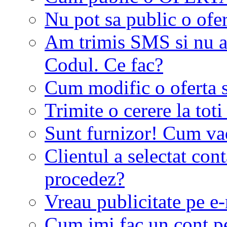
Nu pot sa public o ofer
Am trimis SMS si nu a
Codul. Ce fac?
Cum modific o oferta 
Trimite o cerere la tot
Sunt furnizor! Cum vad 
Clientul a selectat co
procedez?
Vreau publicitate pe e-
Cum imi fac un cont p