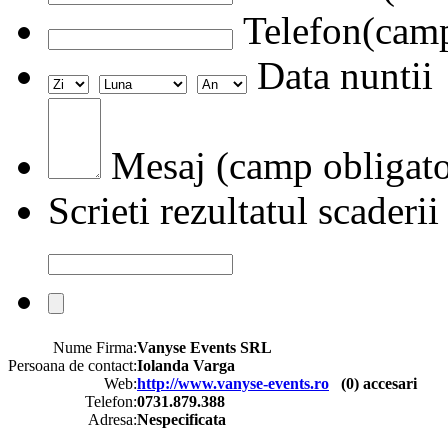
Telefon(camp
Data nuntii
Mesaj (camp obligato
Scrieti rezultatul scaderii
Nume Firma:
Vanyse Events SRL
Persoana de contact:
Iolanda Varga
Web:
http://www.vanyse-events.ro
(
0
) accesari
Telefon:
0731.879.388
Adresa:
Nespecificata