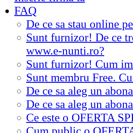
FAQ
De ce sa stau online p
Sunt furnizor! De ce tr
www.e-nunti.ro?
Sunt furnizor! Cum imi
Sunt membru Free. Cum
De ce sa aleg un abon
De ce sa aleg un abon
Ce este o OFERTA S
Cum public o OFER