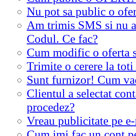
Nu pot sa public o ofer
Am trimis SMS si nu a
Codul. Ce fac?
Cum modific o oferta 
Trimite o cerere la tot
Sunt furnizor! Cum vad 
Clientul a selectat co
procedez?
Vreau publicitate pe e-
Cum imi fac un cont p