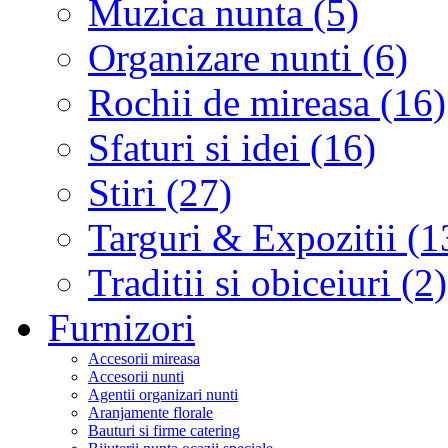
Muzica nunta (5)
Organizare nunti (6)
Rochii de mireasa (16)
Sfaturi si idei (16)
Stiri (27)
Targuri & Expozitii (1
Traditii si obiceiuri (2)
Furnizori
Accesorii mireasa
Accesorii nunti
Agentii organizari nunti
Aranjamente florale
Bauturi si firme catering