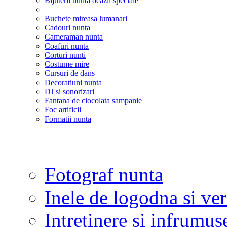
Bijuterii nunta ocazii speciale
Buchete mireasa lumanari
Cadouri nunta
Cameraman nunta
Coafuri nunta
Corturi nunti
Costume mire
Cursuri de dans
Decoratiuni nunta
DJ si sonorizari
Fantana de ciocolata sampanie
Foc artificii
Formatii nunta
Fotograf nunta
Inele de logodna si ve
Intretinere si infrumus