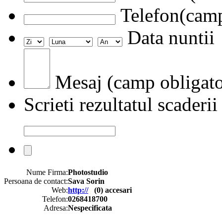
Telefon(camp
Data nuntii
Mesaj (camp obligato
Scrieti rezultatul scaderii
Nume Firma:
Photostudio
Persoana de contact:
Sava Sorin
Web:
http://
(
0
) accesari
Telefon:
0268418700
Adresa:
Nespecificata