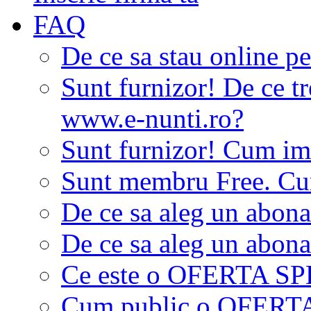
FAQ
De ce sa stau online p
Sunt furnizor! De ce tr
www.e-nunti.ro?
Sunt furnizor! Cum imi
Sunt membru Free. Cum
De ce sa aleg un abon
De ce sa aleg un abon
Ce este o OFERTA S
Cum public o OFER