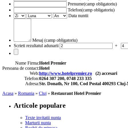
Prenume(camp obligatoriu)
Telefon(camp obligatoriu)
Data nuntii
Mesaj (camp obligatoriu)
Scrieti rezultatul adunarii
+
Nume Firma:
Hotel Premier
Persoana de contact:
Hotel
Web:
http://www.hotelpremier.ro
(
2
) accesari
Telefon:
0264 307 200, 0748 233 335
Adresa:
Str. Donath, Nr 100, Cod Postal 400293 Cluj-
Acasa
»
Romania
»
Cluj
»
Restaurant Hotel Premier
Articole populare
Texte invitatii nunta
Marturii nunta
Rochii de mireasa