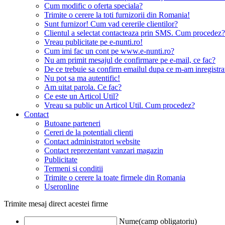
Cum modific o oferta speciala?
Trimite o cerere la toti furnizorii din Romania!
Sunt furnizor! Cum vad cererile clientilor?
Clientul a selectat contacteaza prin SMS. Cum procedez?
Vreau publicitate pe e-nunti.ro!
Cum imi fac un cont pe www.e-nunti.ro?
Nu am primit mesajul de confirmare pe e-mail, ce fac?
De ce trebuie sa confirm emailul dupa ce m-am inregistra
Nu pot sa ma autentific!
Am uitat parola. Ce fac?
Ce este un Articol Util?
Vreau sa public un Articol Util. Cum procedez?
Contact
Butoane parteneri
Cereri de la potentiali clienti
Contact administratori website
Contact reprezentant vanzari magazin
Publicitate
Termeni si conditii
Trimite o cerere la toate firmele din Romania
Useronline
Trimite mesaj direct acestei firme
Nume(camp obligatoriu)