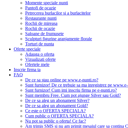
Momente speciale nunti
Pantofi de ocazie
Petrecerea burlacilor si a burlacitelor
Restaurante nunti
Rochii de mireasa
Rochii de ocazie
Saloane de frumusete
Sculpturi figurine aranjamente florale
Torturi de nunta
Oferte speciale
Adauga o oferta
Vizualizati oferte
Ofertele mele
Inscrie firma ta
FAQ
De ce sa stau online pe www.e-nunti.ro?
Sunt furnizor! De ce trebuie sa ma inregistrez pe www.e-
Sunt furnizor! Cum imi inscriu firma pe e-nunti.ro?
Sunt membru Free. Cum pot ajunge Silver sau Gold?
De ce sa aleg un abonament Silver?
De ce sa aleg un abonament Gold?
Ce este o OFERTA SPECIALA?
Cum public o OFERTA SPECIALA?
Nu pot sa public o oferta! Ce fac?
Am trimis SMS si nu am primit mesajul care sa contina C