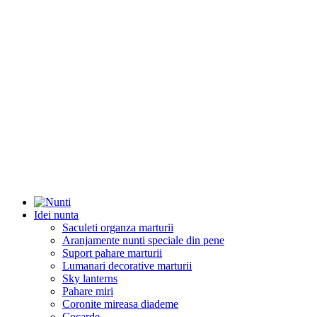
Idei nunta
Saculeti organza marturii
Aranjamente nunti speciale din pene
Suport pahare marturii
Lumanari decorative marturii
Sky lanterns
Pahare miri
Coronite mireasa diademe
Cocarde