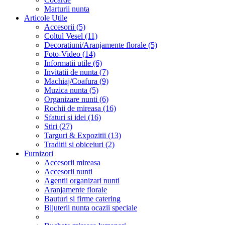
Marturii nunta
Articole Utile
Accesorii (5)
Coltul Vesel (11)
Decoratiuni/Aranjamente florale (5)
Foto-Video (14)
Informatii utile (6)
Invitatii de nunta (7)
Machiaj/Coafura (9)
Muzica nunta (5)
Organizare nunti (6)
Rochii de mireasa (16)
Sfaturi si idei (16)
Stiri (27)
Targuri & Expozitii (13)
Traditii si obiceiuri (2)
Furnizori
Accesorii mireasa
Accesorii nunti
Agentii organizari nunti
Aranjamente florale
Bauturi si firme catering
Bijuterii nunta ocazii speciale