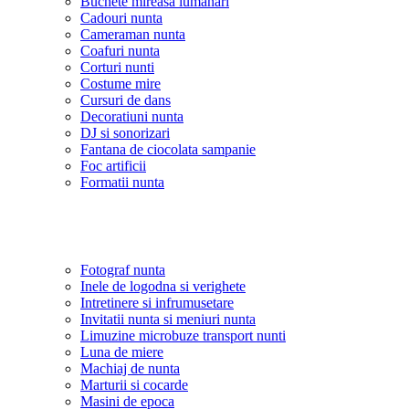
Buchete mireasa lumanari
Cadouri nunta
Cameraman nunta
Coafuri nunta
Corturi nunti
Costume mire
Cursuri de dans
Decoratiuni nunta
DJ si sonorizari
Fantana de ciocolata sampanie
Foc artificii
Formatii nunta
Fotograf nunta
Inele de logodna si verighete
Intretinere si infrumusetare
Invitatii nunta si meniuri nunta
Limuzine microbuze transport nunti
Luna de miere
Machiaj de nunta
Marturii si cocarde
Masini de epoca