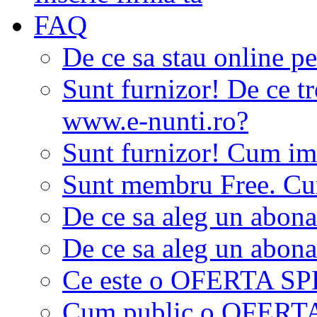
FAQ
De ce sa stau online p
Sunt furnizor! De ce tr
www.e-nunti.ro?
Sunt furnizor! Cum imi
Sunt membru Free. Cum
De ce sa aleg un abon
De ce sa aleg un abon
Ce este o OFERTA S
Cum public o OFER