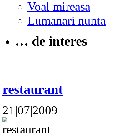
Voal mireasa
Lumanari nunta
… de interes
restaurant
21|07|2009