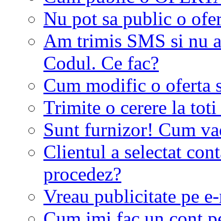
Nu pot sa public o ofer
Am trimis SMS si nu a
Codul. Ce fac?
Cum modific o oferta 
Trimite o cerere la tot
Sunt furnizor! Cum vad 
Clientul a selectat co
procedez?
Vreau publicitate pe e-
Cum imi fac un cont p