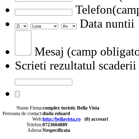
Telefon(camp
Data nuntii
Mesaj (camp obligato
Scrieti rezultatul scaderii
Nume Firma:
complex turistic Bella Vista
Persoana de contact:
dudu eduard
Web:
http://bellavista.ro
(
0
) accesari
Telefon:
0723604889
Adresa:
Nespecificata