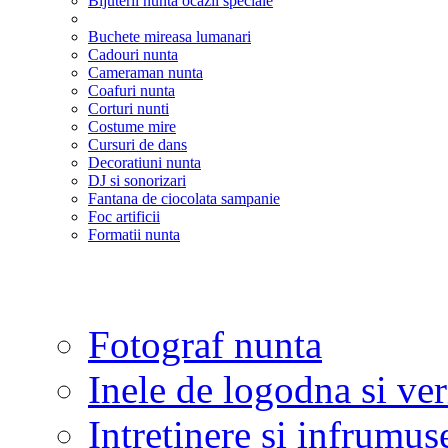
Bijuterii nunta ocazii speciale
Buchete mireasa lumanari
Cadouri nunta
Cameraman nunta
Coafuri nunta
Corturi nunti
Costume mire
Cursuri de dans
Decoratiuni nunta
DJ si sonorizari
Fantana de ciocolata sampanie
Foc artificii
Formatii nunta
Fotograf nunta
Inele de logodna si ve
Intretinere si infrumus