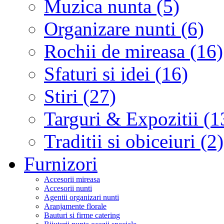
Muzica nunta (5)
Organizare nunti (6)
Rochii de mireasa (16)
Sfaturi si idei (16)
Stiri (27)
Targuri & Expozitii (1
Traditii si obiceiuri (2)
Furnizori
Accesorii mireasa
Accesorii nunti
Agentii organizari nunti
Aranjamente florale
Bauturi si firme catering