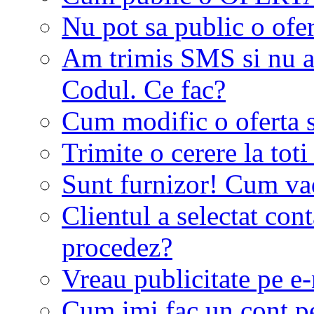
Nu pot sa public o ofer
Am trimis SMS si nu a
Codul. Ce fac?
Cum modific o oferta 
Trimite o cerere la tot
Sunt furnizor! Cum vad 
Clientul a selectat co
procedez?
Vreau publicitate pe e-
Cum imi fac un cont p