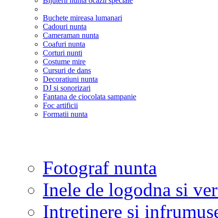
Bijuterii nunta ocazii speciale
Buchete mireasa lumanari
Cadouri nunta
Cameraman nunta
Coafuri nunta
Corturi nunti
Costume mire
Cursuri de dans
Decoratiuni nunta
DJ si sonorizari
Fantana de ciocolata sampanie
Foc artificii
Formatii nunta
Fotograf nunta
Inele de logodna si ve
Intretinere si infrumus