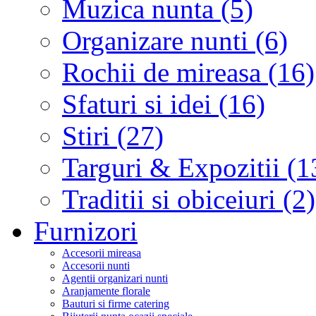
Muzica nunta (5)
Organizare nunti (6)
Rochii de mireasa (16)
Sfaturi si idei (16)
Stiri (27)
Targuri & Expozitii (1
Traditii si obiceiuri (2)
Furnizori
Accesorii mireasa
Accesorii nunti
Agentii organizari nunti
Aranjamente florale
Bauturi si firme catering