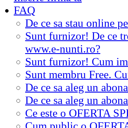
FAQ
De ce sa stau online p
Sunt furnizor! De ce tr
www.e-nunti.ro?
Sunt furnizor! Cum imi
Sunt membru Free. Cum
De ce sa aleg un abon
De ce sa aleg un abon
Ce este o OFERTA S
Cum public o OFER