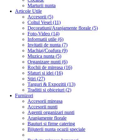
Marturii nunta
Articole Utile
Accesorii (5)
Coltul Vesel (11)
Decoratiuni/Aranjamente florale (5)
Foto-Video (14)
Informatii utile (6)
Invitatii de nunta (7)
Machiaj/Coafura (9)
Muzica nunta (5)
Organizare nunti (6)
Rochii de mireasa (16)
Sfaturi si idei (16)
Stiri (27)
Targuri & Expozitii (13)
Traditii si obiceiuri (2)
Furnizori
Accesorii mireasa
Accesorii nunti
Agentii organizari nunti
Aranjamente florale
Bauturi si firme catering
Bijuterii nunta ocazii speciale