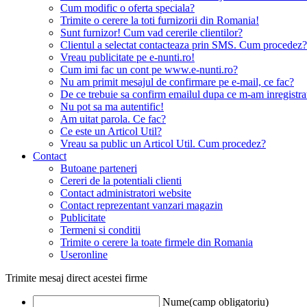
Cum modific o oferta speciala?
Trimite o cerere la toti furnizorii din Romania!
Sunt furnizor! Cum vad cererile clientilor?
Clientul a selectat contacteaza prin SMS. Cum procedez?
Vreau publicitate pe e-nunti.ro!
Cum imi fac un cont pe www.e-nunti.ro?
Nu am primit mesajul de confirmare pe e-mail, ce fac?
De ce trebuie sa confirm emailul dupa ce m-am inregistra
Nu pot sa ma autentific!
Am uitat parola. Ce fac?
Ce este un Articol Util?
Vreau sa public un Articol Util. Cum procedez?
Contact
Butoane parteneri
Cereri de la potentiali clienti
Contact administratori website
Contact reprezentant vanzari magazin
Publicitate
Termeni si conditii
Trimite o cerere la toate firmele din Romania
Useronline
Trimite mesaj direct acestei firme
Nume(camp obligatoriu)