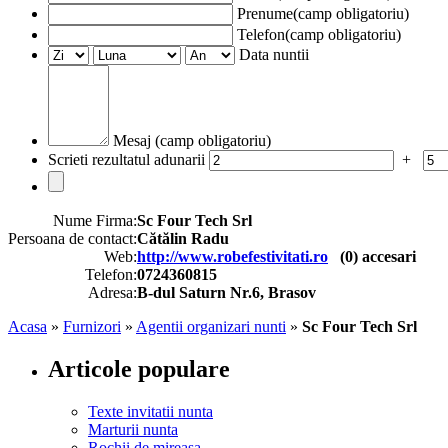
Prenume(camp obligatoriu)
Telefon(camp obligatoriu)
Data nuntii
Mesaj (camp obligatoriu)
Scrieti rezultatul adunarii
+
Nume Firma:
Sc Four Tech Srl
Persoana de contact:
Cătălin Radu
Web:
http://www.robefestivitati.ro
(
0
) accesari
Telefon:
0724360815
Adresa:
B-dul Saturn Nr.6, Brasov
Acasa
»
Furnizori
»
Agentii organizari nunti
»
Sc Four Tech Srl
Articole populare
Texte invitatii nunta
Marturii nunta
Rochii de mireasa