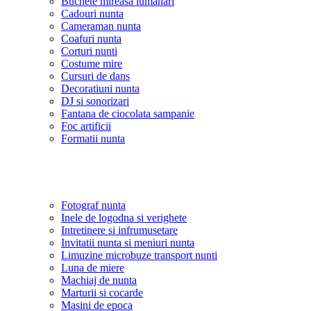
Buchete mireasa lumanari
Cadouri nunta
Cameraman nunta
Coafuri nunta
Corturi nunti
Costume mire
Cursuri de dans
Decoratiuni nunta
DJ si sonorizari
Fantana de ciocolata sampanie
Foc artificii
Formatii nunta
Fotograf nunta
Inele de logodna si verighete
Intretinere si infrumusetare
Invitatii nunta si meniuri nunta
Limuzine microbuze transport nunti
Luna de miere
Machiaj de nunta
Marturii si cocarde
Masini de epoca