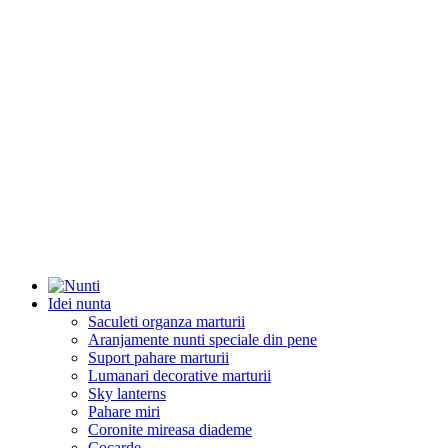
Idei nunta
Saculeti organza marturii
Aranjamente nunti speciale din pene
Suport pahare marturii
Lumanari decorative marturii
Sky lanterns
Pahare miri
Coronite mireasa diademe
Cocarde