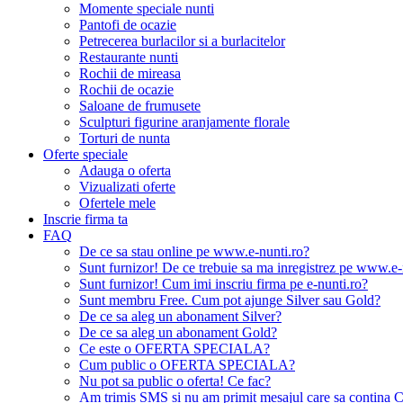
Momente speciale nunti
Pantofi de ocazie
Petrecerea burlacilor si a burlacitelor
Restaurante nunti
Rochii de mireasa
Rochii de ocazie
Saloane de frumusete
Sculpturi figurine aranjamente florale
Torturi de nunta
Oferte speciale
Adauga o oferta
Vizualizati oferte
Ofertele mele
Inscrie firma ta
FAQ
De ce sa stau online pe www.e-nunti.ro?
Sunt furnizor! De ce trebuie sa ma inregistrez pe www.e-
Sunt furnizor! Cum imi inscriu firma pe e-nunti.ro?
Sunt membru Free. Cum pot ajunge Silver sau Gold?
De ce sa aleg un abonament Silver?
De ce sa aleg un abonament Gold?
Ce este o OFERTA SPECIALA?
Cum public o OFERTA SPECIALA?
Nu pot sa public o oferta! Ce fac?
Am trimis SMS si nu am primit mesajul care sa contina C