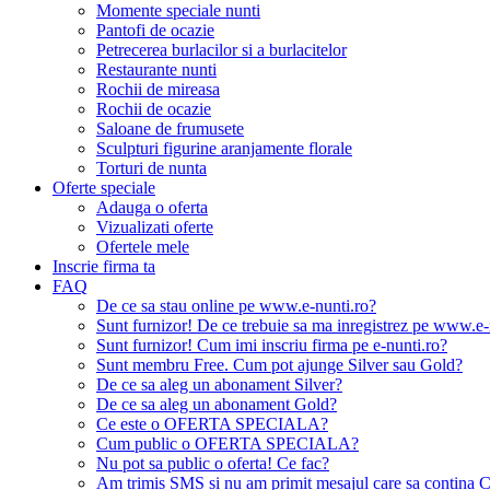
Momente speciale nunti
Pantofi de ocazie
Petrecerea burlacilor si a burlacitelor
Restaurante nunti
Rochii de mireasa
Rochii de ocazie
Saloane de frumusete
Sculpturi figurine aranjamente florale
Torturi de nunta
Oferte speciale
Adauga o oferta
Vizualizati oferte
Ofertele mele
Inscrie firma ta
FAQ
De ce sa stau online pe www.e-nunti.ro?
Sunt furnizor! De ce trebuie sa ma inregistrez pe www.e-
Sunt furnizor! Cum imi inscriu firma pe e-nunti.ro?
Sunt membru Free. Cum pot ajunge Silver sau Gold?
De ce sa aleg un abonament Silver?
De ce sa aleg un abonament Gold?
Ce este o OFERTA SPECIALA?
Cum public o OFERTA SPECIALA?
Nu pot sa public o oferta! Ce fac?
Am trimis SMS si nu am primit mesajul care sa contina C