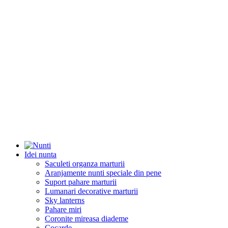
Idei nunta
Saculeti organza marturii
Aranjamente nunti speciale din pene
Suport pahare marturii
Lumanari decorative marturii
Sky lanterns
Pahare miri
Coronite mireasa diademe
Cocarde