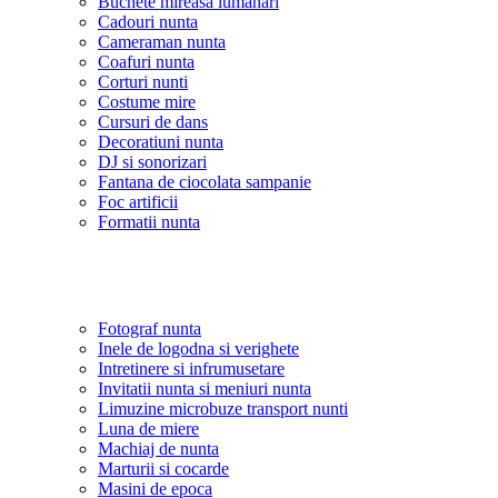
Buchete mireasa lumanari
Cadouri nunta
Cameraman nunta
Coafuri nunta
Corturi nunti
Costume mire
Cursuri de dans
Decoratiuni nunta
DJ si sonorizari
Fantana de ciocolata sampanie
Foc artificii
Formatii nunta
Fotograf nunta
Inele de logodna si verighete
Intretinere si infrumusetare
Invitatii nunta si meniuri nunta
Limuzine microbuze transport nunti
Luna de miere
Machiaj de nunta
Marturii si cocarde
Masini de epoca