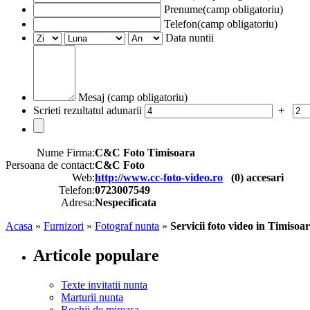
Prenume(camp obligatoriu)
Telefon(camp obligatoriu)
Data nuntii
Mesaj (camp obligatoriu)
Scrieti rezultatul adunarii
+
Nume Firma:
C&C Foto Timisoara
Persoana de contact:
C&C Foto
Web:
http://www.cc-foto-video.ro
(
0
) accesari
Telefon:
0723007549
Adresa:
Nespecificata
Acasa
»
Furnizori
»
Fotograf nunta
»
Servicii foto video in Timisoa
Articole populare
Texte invitatii nunta
Marturii nunta
Rochii de mireasa