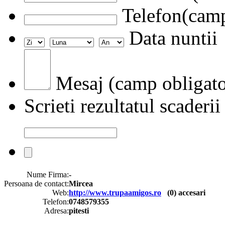
Telefon(camp
Data nuntii
Mesaj (camp obligato
Scrieti rezultatul scaderii
Nume Firma:
-
Persoana de contact:
Mircea
Web:
http://www.trupaamigos.ro
(
0
) accesari
Telefon:
0748579355
Adresa:
pitesti