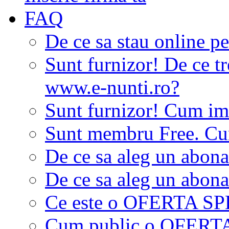
FAQ
De ce sa stau online p
Sunt furnizor! De ce tr
www.e-nunti.ro?
Sunt furnizor! Cum imi
Sunt membru Free. Cum
De ce sa aleg un abon
De ce sa aleg un abon
Ce este o OFERTA S
Cum public o OFER