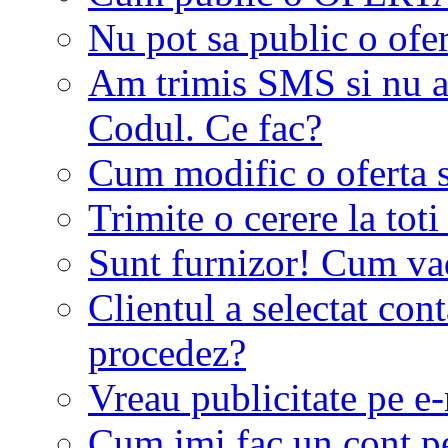
Nu pot sa public o ofer
Am trimis SMS si nu a
Codul. Ce fac?
Cum modific o oferta 
Trimite o cerere la tot
Sunt furnizor! Cum vad 
Clientul a selectat co
procedez?
Vreau publicitate pe e-
Cum imi fac un cont p