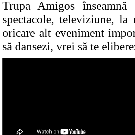
Trupa Amigos înseamnă e
spectacole, televiziune, la 
oricare alt eveniment impor
să dansezi, vrei să te elibere