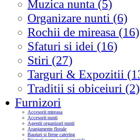
Muzica nunta (5)
Organizare nunti (6)
Rochii de mireasa (16)
Sfaturi si idei (16)
Stiri (27)
Targuri & Expozitii (1
Traditii si obiceiuri (2)
Furnizori
Accesorii mireasa
Accesorii nunti
Agentii organizari nunti
Aranjamente florale
Bauturi si firme catering