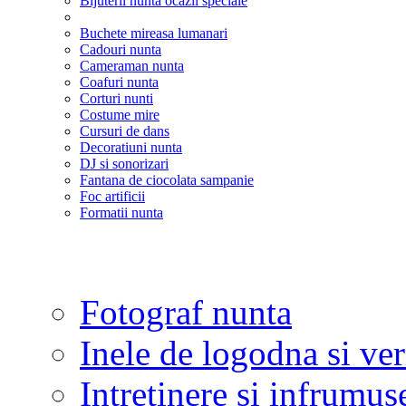
Bijuterii nunta ocazii speciale
Buchete mireasa lumanari
Cadouri nunta
Cameraman nunta
Coafuri nunta
Corturi nunti
Costume mire
Cursuri de dans
Decoratiuni nunta
DJ si sonorizari
Fantana de ciocolata sampanie
Foc artificii
Formatii nunta
Fotograf nunta
Inele de logodna si ve
Intretinere si infrumus