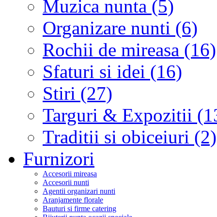
Muzica nunta (5)
Organizare nunti (6)
Rochii de mireasa (16)
Sfaturi si idei (16)
Stiri (27)
Targuri & Expozitii (1
Traditii si obiceiuri (2)
Furnizori
Accesorii mireasa
Accesorii nunti
Agentii organizari nunti
Aranjamente florale
Bauturi si firme catering