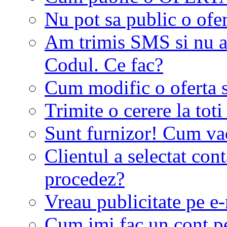
Nu pot sa public o ofer
Am trimis SMS si nu a
Codul. Ce fac?
Cum modific o oferta 
Trimite o cerere la tot
Sunt furnizor! Cum vad 
Clientul a selectat co
procedez?
Vreau publicitate pe e-
Cum imi fac un cont p