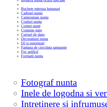
Bijuterii nunta ocazii speciale
Buchete mireasa lumanari
Cadouri nunta
Cameraman nunta
Coafuri nunta
Corturi nunti
Costume mire
Cursuri de dans
Decoratiuni nunta
DJ si sonorizari
Fantana de ciocolata sampanie
Foc artificii
Formatii nunta
Fotograf nunta
Inele de logodna si ve
Intretinere si infrumus