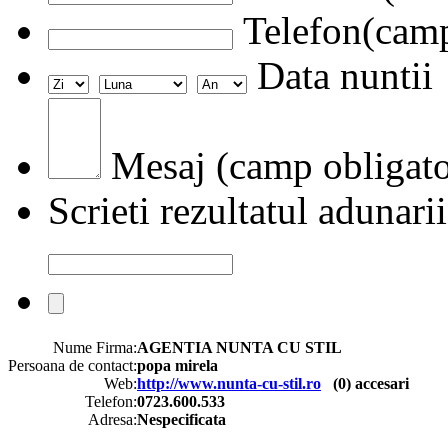
Telefon(camp
Data nuntii
Mesaj (camp obligato
Scrieti rezultatul adunarii
Nume Firma:
AGENTIA NUNTA CU STIL
Persoana de contact:
popa mirela
Web:
http://www.nunta-cu-stil.ro
(
0
) accesari
Telefon:
0723.600.533
Adresa:
Nespecificata