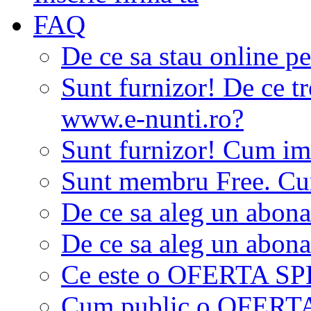
FAQ
De ce sa stau online p
Sunt furnizor! De ce tr
www.e-nunti.ro?
Sunt furnizor! Cum imi
Sunt membru Free. Cum
De ce sa aleg un abon
De ce sa aleg un abon
Ce este o OFERTA S
Cum public o OFER