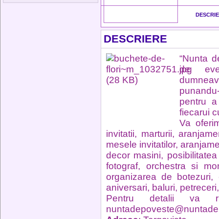
DESCRI
DESCRIERE
“Nunta d
de eve
dumneavo
punandu-
pentru a
fiecarui c
Va oferi
invitatii, marturii, aranj
mesele invitatilor, aranjam
decor masini, posibilitatea 
fotograf, orchestra si mo
organizarea de botezuri,
aniversari, baluri, petreceri
Pentru detalii va
nuntadepoveste@nuntade