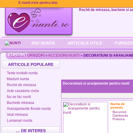
E-nunti este pentru tine
Rochii de mireasa, buchete si aran
IDEI NUNTA
ARTICOLE UTILE
FURNIZO
CONTACT
ACASA
»
FURNIZORI
»
ACCESORII NUNTI
»
DECORATIUNI SI ARANJAM
ARTICOLE POPULARE
Texte invitatii nunta
Marturii nunta
Decoratiuni si aranjamente pentru nunti
Rochii de mireasa
Acte casatorie civila
Nu se fac nunti
Buchete mireasa
Nunta de
poveste
Aranajamente florale nunta
Bucuresti
Voal mireasa
Dambovita
Prahova
Lumanari nunta
… DE INTERES