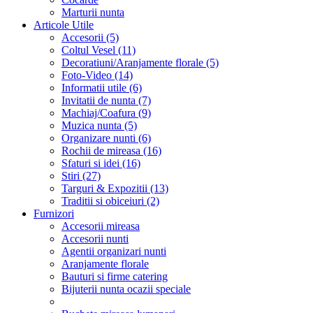
Marturii nunta
Articole Utile
Accesorii (5)
Coltul Vesel (11)
Decoratiuni/Aranjamente florale (5)
Foto-Video (14)
Informatii utile (6)
Invitatii de nunta (7)
Machiaj/Coafura (9)
Muzica nunta (5)
Organizare nunti (6)
Rochii de mireasa (16)
Sfaturi si idei (16)
Stiri (27)
Targuri & Expozitii (13)
Traditii si obiceiuri (2)
Furnizori
Accesorii mireasa
Accesorii nunti
Agentii organizari nunti
Aranjamente florale
Bauturi si firme catering
Bijuterii nunta ocazii speciale