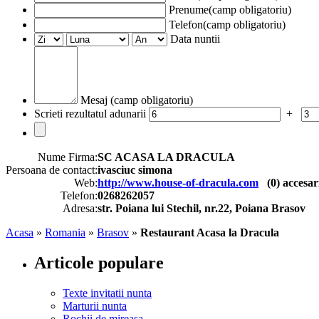
Prenume(camp obligatoriu)
Telefon(camp obligatoriu)
Data nuntii
Mesaj (camp obligatoriu)
Scrieti rezultatul adunarii
+
Nume Firma:
SC ACASA LA DRACULA
Persoana de contact:
ivasciuc simona
Web:
http://www.house-of-dracula.com
(
0
) accesar
Telefon:
0268262057
Adresa:
str. Poiana lui Stechil, nr.22, Poiana Brasov
Acasa
»
Romania
»
Brasov
»
Restaurant Acasa la Dracula
Articole populare
Texte invitatii nunta
Marturii nunta
Rochii de mireasa