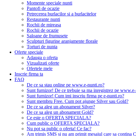
Momente speciale nunti
Pantofi de ocazie
Petrecerea burlacilor si a burlacitelor
Restaurante nunti
Rochii de mireasa
Rochii de ocazie
Saloane de frumusete
Sculpturi figurine aranjamente florale
Torturi de nunta
Oferte speciale
Adauga o oferta
Vizualizati oferte
Ofertele mele
Inscrie firma ta
FAQ
De ce sa stau online pe www.e-nunti.ro?
Sunt furnizor! De ce trebuie sa ma inregistrez pe www.e-
Sunt furnizor! Cum imi inscriu firma pe e-nunti.ro?
Sunt membru Free. Cum pot ajunge Silver sau Gold?
De ce sa aleg un abonament Silver?
De ce sa aleg un abonament Gold?
Ce este o OFERTA SPECIALA?
Cum public o OFERTA SPECIALA?
Nu pot sa public o oferta! Ce fac?
Am trimis SMS si nu am primit mesajul care sa contina C