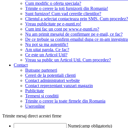
Cum modific o oferta speciala?
Trimite o cerere la toti furnizorii din Romania!
Sunt furnizor! Cum vad cererile clientilor?
Clientul a selectat contacteaza prin SMS. Cum procedez?
Vreau publicitate pe e-nunti.ro!
Cum imi fac un cont pe www.e-nunti.ro?
Nu am primit mesajul de confirmare pe e-mail, ce fac?
De ce trebuie sa confirm emailul dupa ce m-am inregistra
Nu pot sa ma autentific!
Am uitat parola. Ce fac?
Ce este un Articol Util?
Vreau sa public un Articol Util. Cum procedez?
Contact
Butoane parteneri
Cereri de la potentiali clienti
Contact administratori website
Contact reprezentant vanzari magazin
Publicitate
Termeni si conditii
Trimite o cerere la toate firmele din Romania
Useronline
Trimite mesaj direct acestei firme
Nume(camp obligatoriu)