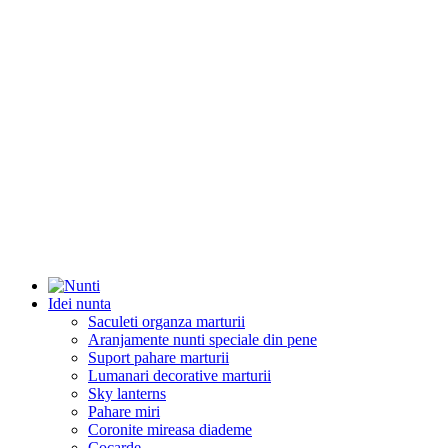
Idei nunta
Saculeti organza marturii
Aranjamente nunti speciale din pene
Suport pahare marturii
Lumanari decorative marturii
Sky lanterns
Pahare miri
Coronite mireasa diademe
Cocarde