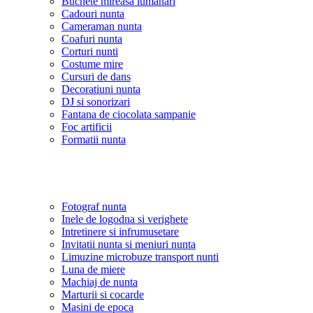
Buchete mireasa lumanari
Cadouri nunta
Cameraman nunta
Coafuri nunta
Corturi nunti
Costume mire
Cursuri de dans
Decoratiuni nunta
DJ si sonorizari
Fantana de ciocolata sampanie
Foc artificii
Formatii nunta
Fotograf nunta
Inele de logodna si verighete
Intretinere si infrumusetare
Invitatii nunta si meniuri nunta
Limuzine microbuze transport nunti
Luna de miere
Machiaj de nunta
Marturii si cocarde
Masini de epoca