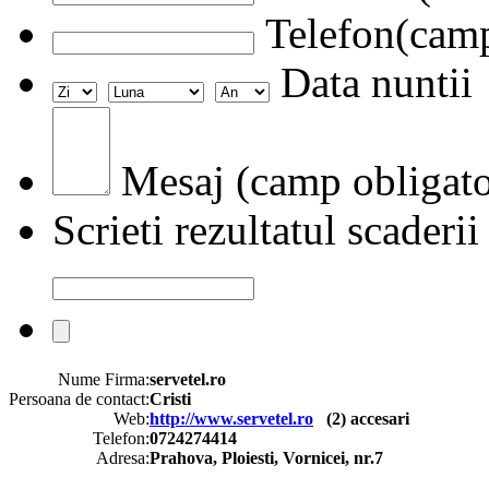
Telefon(camp
Data nuntii
Mesaj (camp obligato
Scrieti rezultatul scaderii
Nume Firma:
servetel.ro
Persoana de contact:
Cristi
Web:
http://www.servetel.ro
(
2
) accesari
Telefon:
0724274414
Adresa:
Prahova, Ploiesti, Vornicei, nr.7