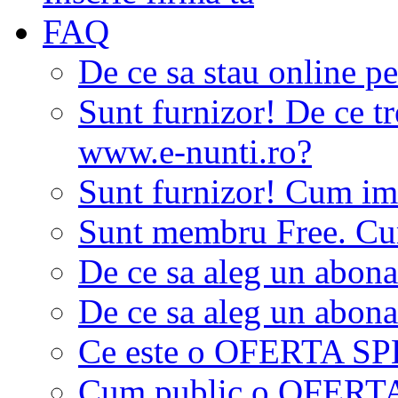
FAQ
De ce sa stau online p
Sunt furnizor! De ce tr
www.e-nunti.ro?
Sunt furnizor! Cum imi
Sunt membru Free. Cum
De ce sa aleg un abon
De ce sa aleg un abon
Ce este o OFERTA S
Cum public o OFER