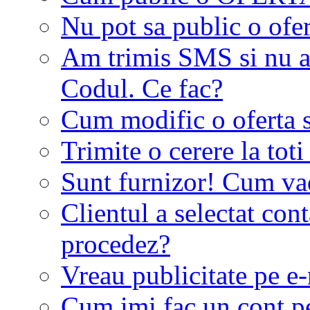
Nu pot sa public o ofer
Am trimis SMS si nu a
Codul. Ce fac?
Cum modific o oferta 
Trimite o cerere la tot
Sunt furnizor! Cum vad 
Clientul a selectat co
procedez?
Vreau publicitate pe e-
Cum imi fac un cont p