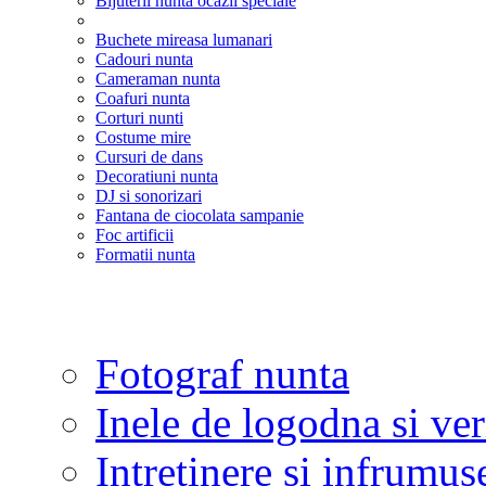
Bijuterii nunta ocazii speciale
Buchete mireasa lumanari
Cadouri nunta
Cameraman nunta
Coafuri nunta
Corturi nunti
Costume mire
Cursuri de dans
Decoratiuni nunta
DJ si sonorizari
Fantana de ciocolata sampanie
Foc artificii
Formatii nunta
Fotograf nunta
Inele de logodna si ve
Intretinere si infrumus