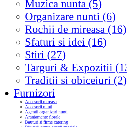
Muzica nunta (5)
Organizare nunti (6)
Rochii de mireasa (16)
Sfaturi si idei (16)
Stiri (27)
Targuri & Expozitii (1
Traditii si obiceiuri (2)
Furnizori
Accesorii mireasa
Accesorii nunti
Agentii organizari nunti
Aranjamente florale
Bauturi si firme catering