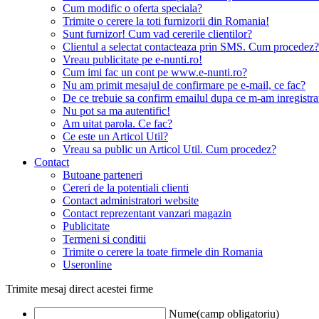
Cum modific o oferta speciala?
Trimite o cerere la toti furnizorii din Romania!
Sunt furnizor! Cum vad cererile clientilor?
Clientul a selectat contacteaza prin SMS. Cum procedez?
Vreau publicitate pe e-nunti.ro!
Cum imi fac un cont pe www.e-nunti.ro?
Nu am primit mesajul de confirmare pe e-mail, ce fac?
De ce trebuie sa confirm emailul dupa ce m-am inregistra
Nu pot sa ma autentific!
Am uitat parola. Ce fac?
Ce este un Articol Util?
Vreau sa public un Articol Util. Cum procedez?
Contact
Butoane parteneri
Cereri de la potentiali clienti
Contact administratori website
Contact reprezentant vanzari magazin
Publicitate
Termeni si conditii
Trimite o cerere la toate firmele din Romania
Useronline
Trimite mesaj direct acestei firme
Nume(camp obligatoriu)