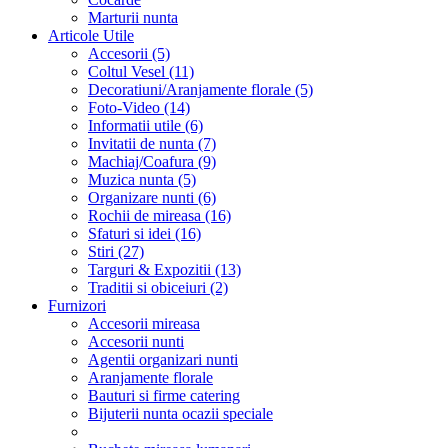
Marturii nunta
Articole Utile
Accesorii (5)
Coltul Vesel (11)
Decoratiuni/Aranjamente florale (5)
Foto-Video (14)
Informatii utile (6)
Invitatii de nunta (7)
Machiaj/Coafura (9)
Muzica nunta (5)
Organizare nunti (6)
Rochii de mireasa (16)
Sfaturi si idei (16)
Stiri (27)
Targuri & Expozitii (13)
Traditii si obiceiuri (2)
Furnizori
Accesorii mireasa
Accesorii nunti
Agentii organizari nunti
Aranjamente florale
Bauturi si firme catering
Bijuterii nunta ocazii speciale