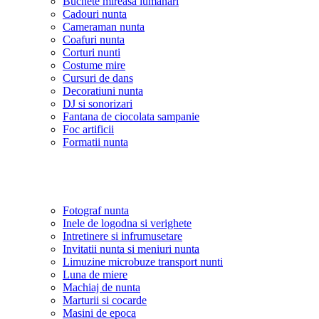
Buchete mireasa lumanari
Cadouri nunta
Cameraman nunta
Coafuri nunta
Corturi nunti
Costume mire
Cursuri de dans
Decoratiuni nunta
DJ si sonorizari
Fantana de ciocolata sampanie
Foc artificii
Formatii nunta
Fotograf nunta
Inele de logodna si verighete
Intretinere si infrumusetare
Invitatii nunta si meniuri nunta
Limuzine microbuze transport nunti
Luna de miere
Machiaj de nunta
Marturii si cocarde
Masini de epoca