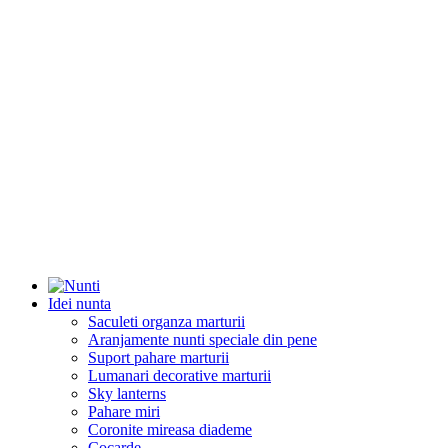
Idei nunta
Saculeti organza marturii
Aranjamente nunti speciale din pene
Suport pahare marturii
Lumanari decorative marturii
Sky lanterns
Pahare miri
Coronite mireasa diademe
Cocarde