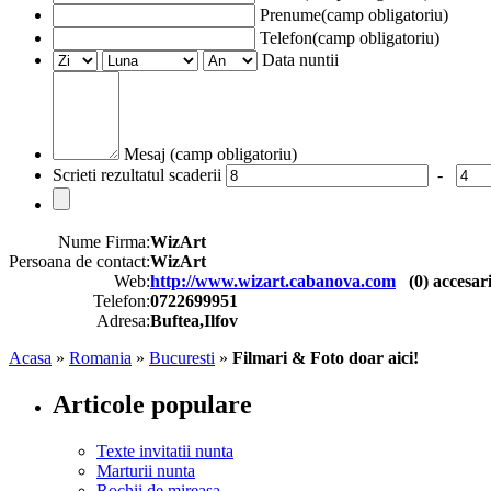
Prenume(camp obligatoriu)
Telefon(camp obligatoriu)
Data nuntii
Mesaj (camp obligatoriu)
Scrieti rezultatul scaderii
-
Nume Firma:
WizArt
Persoana de contact:
WizArt
Web:
http://www.wizart.cabanova.com
(
0
) accesar
Telefon:
0722699951
Adresa:
Buftea,Ilfov
Acasa
»
Romania
»
Bucuresti
»
Filmari & Foto doar aici!
Articole populare
Texte invitatii nunta
Marturii nunta
Rochii de mireasa