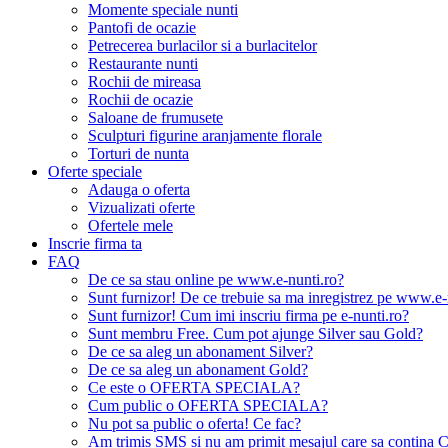
Momente speciale nunti
Pantofi de ocazie
Petrecerea burlacilor si a burlacitelor
Restaurante nunti
Rochii de mireasa
Rochii de ocazie
Saloane de frumusete
Sculpturi figurine aranjamente florale
Torturi de nunta
Oferte speciale
Adauga o oferta
Vizualizati oferte
Ofertele mele
Inscrie firma ta
FAQ
De ce sa stau online pe www.e-nunti.ro?
Sunt furnizor! De ce trebuie sa ma inregistrez pe www.e-
Sunt furnizor! Cum imi inscriu firma pe e-nunti.ro?
Sunt membru Free. Cum pot ajunge Silver sau Gold?
De ce sa aleg un abonament Silver?
De ce sa aleg un abonament Gold?
Ce este o OFERTA SPECIALA?
Cum public o OFERTA SPECIALA?
Nu pot sa public o oferta! Ce fac?
Am trimis SMS si nu am primit mesajul care sa contina C