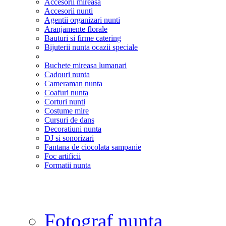
Accesorii mireasa
Accesorii nunti
Agentii organizari nunti
Aranjamente florale
Bauturi si firme catering
Bijuterii nunta ocazii speciale
Buchete mireasa lumanari
Cadouri nunta
Cameraman nunta
Coafuri nunta
Corturi nunti
Costume mire
Cursuri de dans
Decoratiuni nunta
DJ si sonorizari
Fantana de ciocolata sampanie
Foc artificii
Formatii nunta
Fotograf nunta